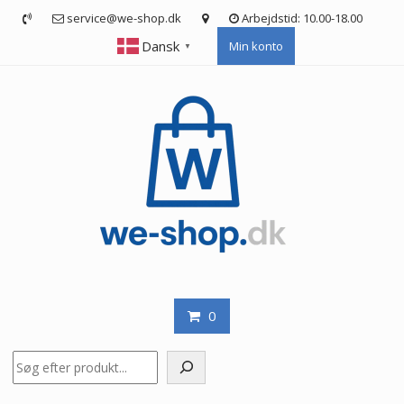
Skip
service@we-shop.dk
Arbejdstid: 10.00-18.00
to
Dansk
Min konto
content
▼
0
Søg