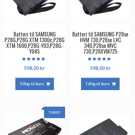
Batteri til SAMSUNG
Batteri til SAMSUNG P28se
P28G,P28G XTM 1300c,P28G
HVM 730,P28se LVC
XTM 1600,P28G-Y03,P28G-
340,P28se MVC
Y04S
730,P28XVM725
Vurderet
Vurderet
598,00
kr
598,00
kr
5.00
5.00
ud af 5
ud af 5
Tilføj til kurv
Tilføj til kurv
TILBUD!