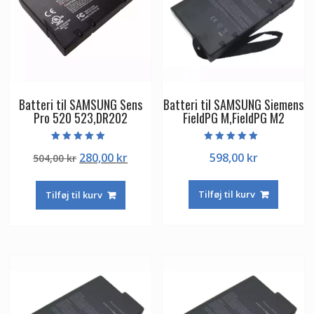
Batteri til SAMSUNG Sens
Batteri til SAMSUNG Siemens
Pro 520 523,DR202
FieldPG M,FieldPG M2
Vurderet
Vurderet
Den
Den
280,00
kr
598,00
kr
504,00
kr
5.00
5.00
ud af 5
ud af 5
oprindelige
aktuelle
pris
pris
Tilføj til kurv
Tilføj til kurv
var:
er:
504,00 kr.
280,00 kr.