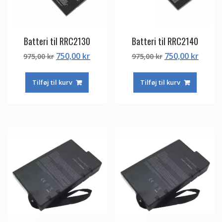
Batteri til RRC2130
Batteri til RRC2140
Den
Den
Den
Den
750,00
kr
750,00
kr
975,00
kr
975,00
kr
oprindelige
aktuelle
oprindelige
aktuel
pris
pris
pris
pris
Tilføj til kurv
Tilføj til kurv
var:
er:
var:
er:
975,00 kr.
750,00 kr.
975,00 kr.
750,00