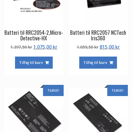
Batteri til RRC2054-2,Micro-
Batteri til RRC2057 NCTech
Detective-HX
Iris360
Den
Den
Den
Den
1.075,00
kr
815,00
kr
1.397,50
kr
1.059,50
kr
oprindelige
aktuelle
oprindelige
aktue
pris
pris
pris
pris
Tilføj til kurv
Tilføj til kurv
var:
er:
var:
er:
1.397,50 kr.
1.075,00 kr.
1.059,50 kr.
815,0
TILBUD!
TILBUD!