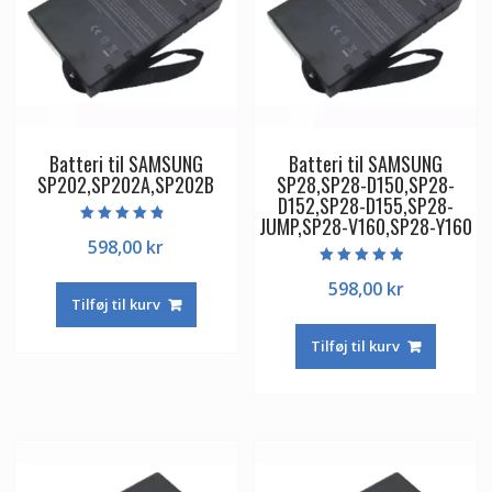
Batteri til SAMSUNG
Batteri til SAMSUNG
SP202,SP202A,SP202B
SP28,SP28-D150,SP28-
D152,SP28-D155,SP28-
JUMP,SP28-V160,SP28-Y160
Vurderet
598,00
kr
4.50
ud af 5
Vurderet
598,00
kr
4.50
ud af 5
Tilføj til kurv
Tilføj til kurv