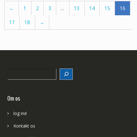
←
1
2
3
…
13
14
15
16
17
18
→
Search
Om os
log ind
Kontakt os