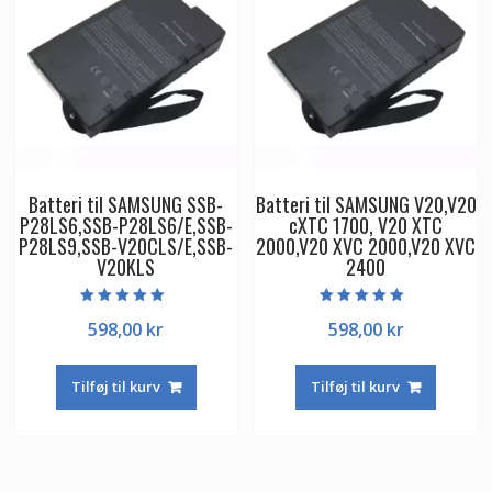
Batteri til SAMSUNG SSB-
Batteri til SAMSUNG V20,V20
P28LS6,SSB-P28LS6/E,SSB-
cXTC 1700, V20 XTC
P28LS9,SSB-V20CLS/E,SSB-
2000,V20 XVC 2000,V20 XVC
V20KLS
2400
Vurderet
Vurderet
598,00
kr
598,00
kr
5.00
5.00
ud af 5
ud af 5
Tilføj til kurv
Tilføj til kurv