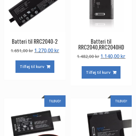
Batteri til RRC2040-2
Batteri til
RRC2040,RRC2040HD
Den
Den
1.270,00
kr
1.651,00
kr
Den
Den
1.140,00
kr
oprindelige
aktuelle
1.482,00
kr
oprindelige
aktu
pris
pris
Tilføj til kurv
pris
pris
var:
er:
Tilføj til kurv
var:
er:
1.651,00 kr.
1.270,00 kr.
1.482,00 kr.
1.14
TILBUD!
TILBUD!