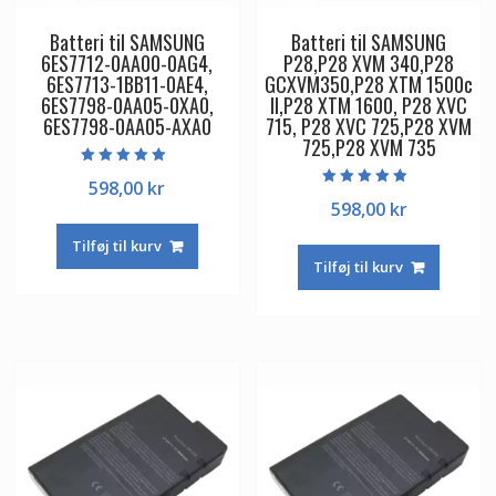
Batteri til SAMSUNG
Batteri til SAMSUNG
6ES7712-0AA00-0AG4,
P28,P28 XVM 340,P28
6ES7713-1BB11-0AE4,
GCXVM350,P28 XTM 1500c
6ES7798-0AA05-0XA0,
II,P28 XTM 1600, P28 XVC
6ES7798-0AA05-AXA0
715, P28 XVC 725,P28 XVM
725,P28 XVM 735
Vurderet
598,00
kr
5.00
Vurderet
ud af 5
598,00
kr
4.50
ud af 5
Tilføj til kurv
Tilføj til kurv