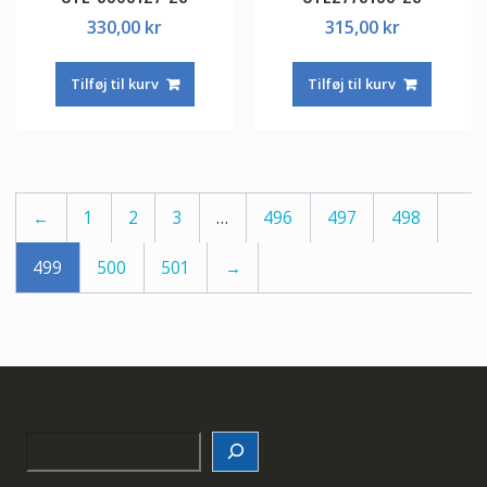
330,00
kr
315,00
kr
Tilføj til kurv
Tilføj til kurv
←
1
2
3
…
496
497
498
499
500
501
→
Search