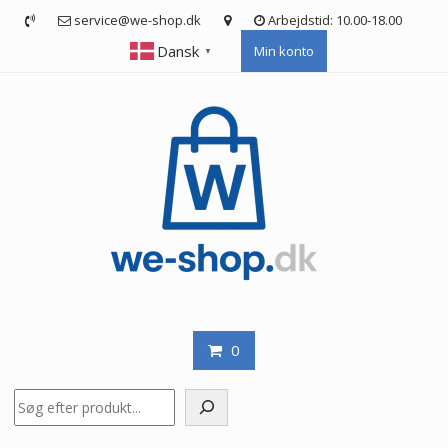
Skip
service@we-shop.dk
Arbejdstid: 10.00-18.00
to
Dansk
Min konto
content
▼
0
Søg