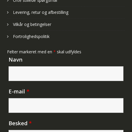
Ofte stillede spørgsmål
Levering, retur og afbestilling
Vilkår og betingelser
Fortrolighedspolitik
Felter markeret med en
*
skal udfyldes
Navn
E-mail
*
Besked
*