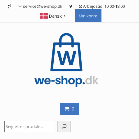
Skip
service@we-shop.dk
Arbejdstid: 10.00-18.00
to
Dansk
Min konto
content
▼
0
Søg