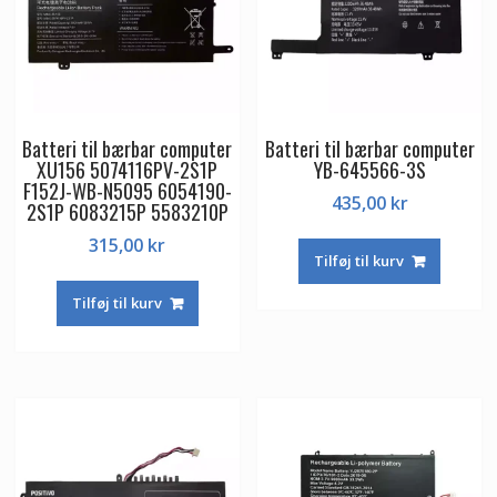
Batteri til bærbar computer
Batteri til bærbar computer
XU156 5074116PV-2S1P
YB-645566-3S
F152J-WB-N5095 6054190-
435,00
kr
2S1P 6083215P 5583210P
315,00
kr
Tilføj til kurv
Tilføj til kurv