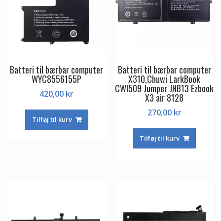
Batteri til bærbar computer
Batteri til bærbar computer
WYC8556155P
X310,Chuwi LarkBook
CWI509 Jumper JNB13 Ezbook
420,00
kr
X3 air 8128
270,00
kr
Tilføj til kurv
Tilføj til kurv