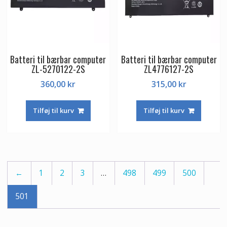
Batteri til bærbar computer
Batteri til bærbar computer
ZL-5270122-2S
ZL4776127-2S
360,00
kr
315,00
kr
Tilføj til kurv
Tilføj til kurv
←
1
2
3
…
498
499
500
501