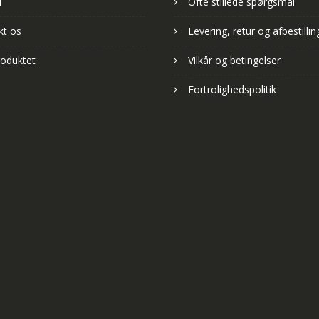
d
Ofte stillede spørgsmål
kt os
Levering, retur og afbestillin
oduktet
Vilkår og betingelser
Fortrolighedspolitik