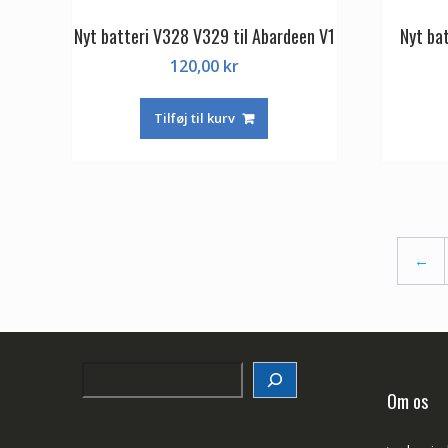
Nyt batteri V328 V329 til Abardeen V1
Nyt ba
120,00
kr
Tilføj til kurv
←
Search
Om os