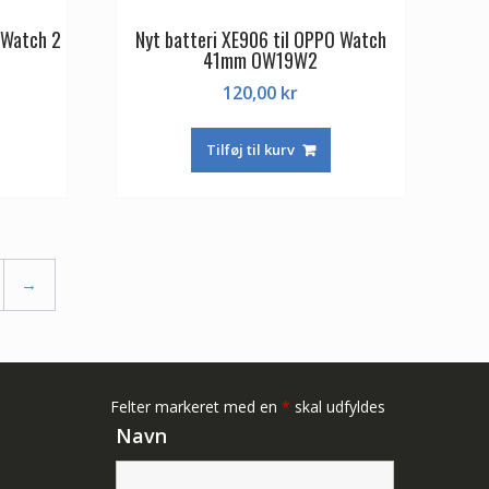
 Watch 2
Nyt batteri XE906 til OPPO Watch
41mm OW19W2
120,00
kr
Tilføj til kurv
→
Felter markeret med en
*
skal udfyldes
Navn