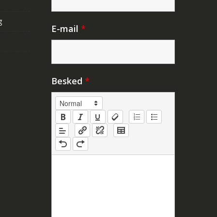
g
E-mail
*
Besked
*