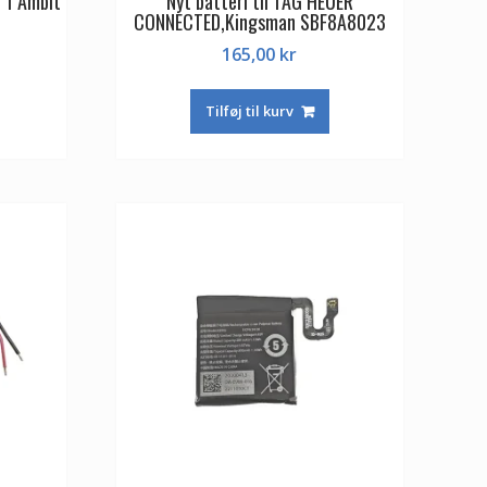
 1 Ambit
Nyt batteri til TAG HEUER
CONNECTED,Kingsman SBF8A8023
165,00
kr
Tilføj til kurv