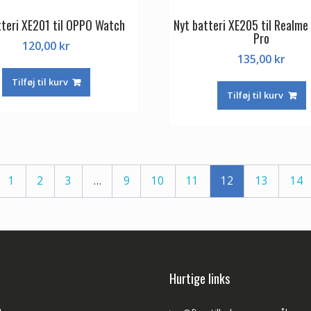
tteri XE201 til OPPO Watch
Nyt batteri XE205 til Realme
Pro
120,00
kr
135,00
kr
Tilføj til kurv
Tilføj til kurv
1
2
3
…
9
10
11
12
13
14
Hurtige links