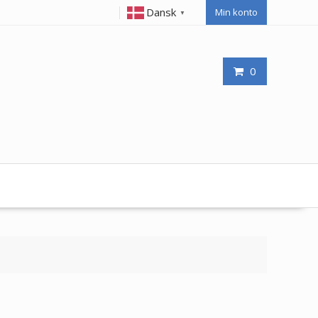
Dansk
Min konto
▼
0