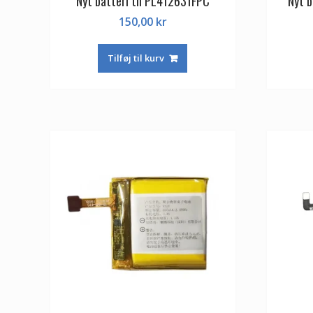
Nyt batteri til PL412631FPC
Nyt 
150,00
kr
Tilføj til kurv