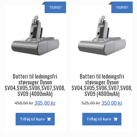
TILBUD!
TILBUD!
Batteri til ledningsfri
Batteri til ledningsfri
støvsuger Dyson
støvsuger Dyson
SV04,SV05,SV06,SV07,SV08,
SV04,SV05,SV06,SV07,SV08,
SV09 (4000mAh)
SV09 (4800mAh)
Den
Den
Den
Den
305,00
kr
350,00
kr
458,00
kr
525,00
kr
oprindelige
aktuelle
oprindelige
aktuel
pris
pris
pris
pris
Tilføj til kurv
Tilføj til kurv
var:
er:
var:
er:
458,00 kr.
305,00 kr.
525,00 kr.
350,00