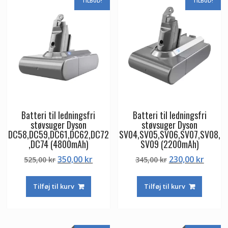
TILBUD!
TILBUD!
Batteri til ledningsfri
Batteri til ledningsfri
støvsuger Dyson
støvsuger Dyson
DC58,DC59,DC61,DC62,DC72
SV04,SV05,SV06,SV07,SV08,
,DC74 (4800mAh)
SV09 (2200mAh)
Den
Den
Den
Den
350,00
kr
230,00
kr
525,00
kr
345,00
kr
oprindelige
aktuelle
oprindelige
aktuel
pris
pris
pris
pris
Tilføj til kurv
Tilføj til kurv
var:
er:
var:
er:
525,00 kr.
350,00 kr.
345,00 kr.
230,00