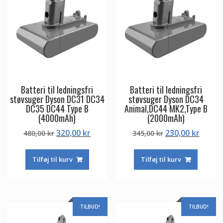
Batteri til ledningsfri
Batteri til ledningsfri
støvsuger Dyson DC31 DC34
støvsuger Dyson DC34
DC35 DC44 Type B
Animal,DC44 MK2,Type B
(4000mAh)
(2000mAh)
Den
Den
Den
Den
320,00
kr
230,00
kr
480,00
kr
345,00
kr
oprindelige
aktuelle
oprindelige
aktuel
pris
pris
pris
pris
Tilføj til kurv
Tilføj til kurv
var:
er:
var:
er:
480,00 kr.
320,00 kr.
345,00 kr.
230,00
TILBUD!
TILBUD!