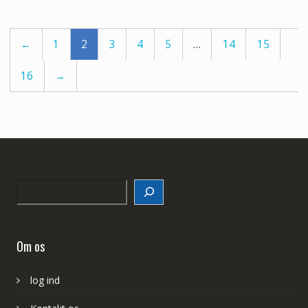
←
1
2
3
4
5
…
14
15
16
→
Search
Om os
log ind