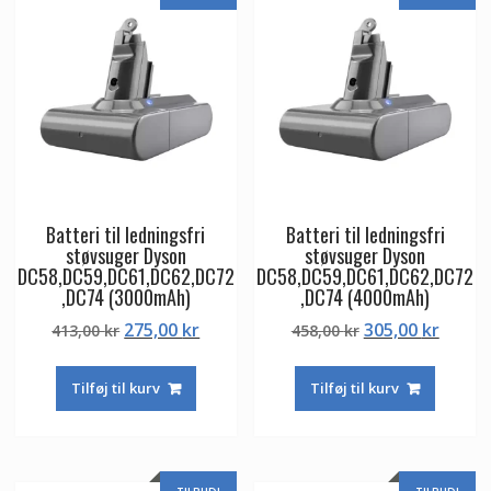
Batteri til ledningsfri
Batteri til ledningsfri
støvsuger Dyson
støvsuger Dyson
DC58,DC59,DC61,DC62,DC72
DC58,DC59,DC61,DC62,DC72
,DC74 (3000mAh)
,DC74 (4000mAh)
Den
Den
Den
Den
275,00
kr
305,00
kr
413,00
kr
458,00
kr
oprindelige
aktuelle
oprindelige
aktuel
pris
pris
pris
pris
Tilføj til kurv
Tilføj til kurv
var:
er:
var:
er:
413,00 kr.
275,00 kr.
458,00 kr.
305,00