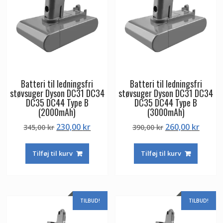
Batteri til ledningsfri
Batteri til ledningsfri
støvsuger Dyson DC31 DC34
støvsuger Dyson DC31 DC34
DC35 DC44 Type B
DC35 DC44 Type B
(2000mAh)
(3000mAh)
Den
Den
Den
Den
230,00
kr
260,00
kr
345,00
kr
390,00
kr
oprindelige
aktuelle
oprindelige
aktuel
pris
pris
pris
pris
Tilføj til kurv
Tilføj til kurv
var:
er:
var:
er:
345,00 kr.
230,00 kr.
390,00 kr.
260,00
TILBUD!
TILBUD!