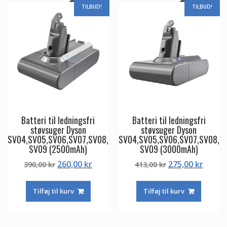
TILBUD!
TILBUD!
Batteri til ledningsfri
Batteri til ledningsfri
støvsuger Dyson
støvsuger Dyson
SV04,SV05,SV06,SV07,SV08,
SV04,SV05,SV06,SV07,SV08,
SV09 (2500mAh)
SV09 (3000mAh)
Den
Den
Den
Den
260,00
kr
275,00
kr
390,00
kr
413,00
kr
oprindelige
aktuelle
oprindelige
aktuel
pris
pris
pris
pris
Tilføj til kurv
Tilføj til kurv
var:
er:
var:
er:
390,00 kr.
260,00 kr.
413,00 kr.
275,00