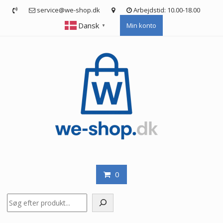
Skip
service@we-shop.dk
Arbejdstid: 10.00-18.00
to
Dansk
Min konto
content
▼
0
Søg