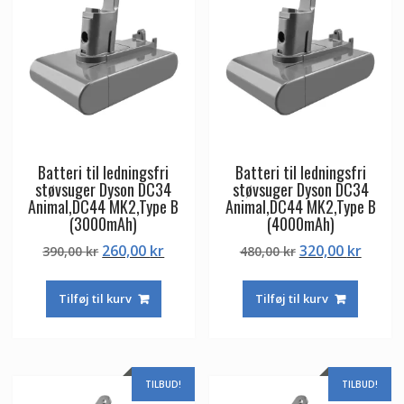
Batteri til ledningsfri
Batteri til ledningsfri
støvsuger Dyson DC34
støvsuger Dyson DC34
Animal,DC44 MK2,Type B
Animal,DC44 MK2,Type B
(3000mAh)
(4000mAh)
Den
Den
Den
Den
260,00
kr
320,00
kr
390,00
kr
480,00
kr
oprindelige
aktuelle
oprindelige
aktuel
pris
pris
pris
pris
Tilføj til kurv
Tilføj til kurv
var:
er:
var:
er:
390,00 kr.
260,00 kr.
480,00 kr.
320,00
TILBUD!
TILBUD!