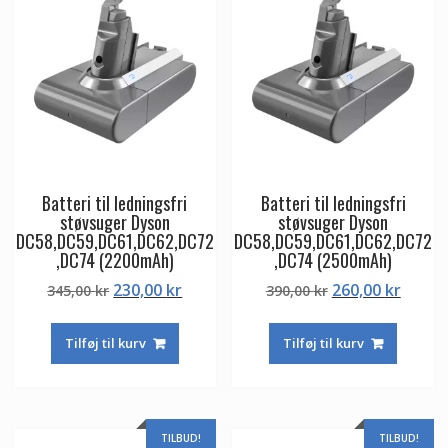
Batteri til ledningsfri
Batteri til ledningsfri
støvsuger Dyson
støvsuger Dyson
DC58,DC59,DC61,DC62,DC72
DC58,DC59,DC61,DC62,DC72
,DC74 (2200mAh)
,DC74 (2500mAh)
Den
Den
Den
Den
230,00
kr
260,00
kr
345,00
kr
390,00
kr
oprindelige
aktuelle
oprindelige
aktuel
pris
pris
pris
pris
Tilføj til kurv
Tilføj til kurv
var:
er:
var:
er:
345,00 kr.
230,00 kr.
390,00 kr.
260,00
TILBUD!
TILBUD!