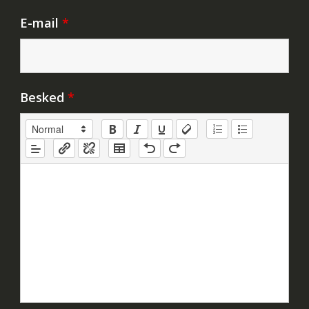
E-mail
*
Besked
*