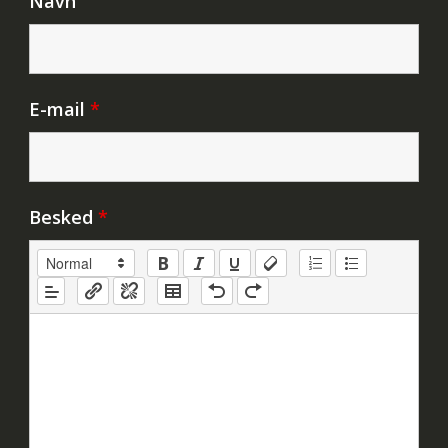
Navn
E-mail
*
Besked
*