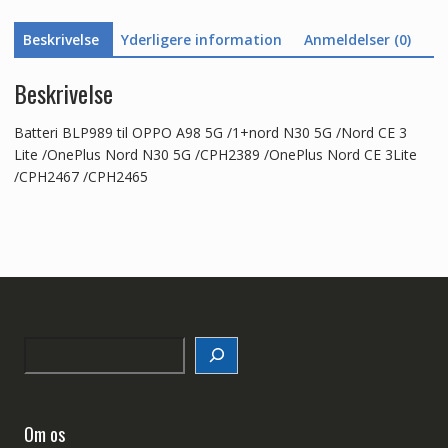
Nord
Beskrivelse
Yderligere information
Anmeldelser (0)
CE
3
Lite
Beskrivelse
antal
Batteri BLP989 til OPPO A98 5G /1+nord N30 5G /Nord CE 3
Lite /OnePlus Nord N30 5G /CPH2389 /OnePlus Nord CE 3Lite
/CPH2467 /CPH2465
Search
Om os