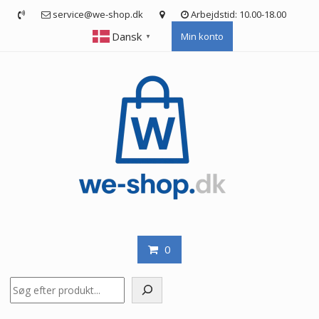
Skip
service@we-shop.dk
Arbejdstid: 10.00-18.00
to
Dansk
Min konto
content
▼
0
Søg