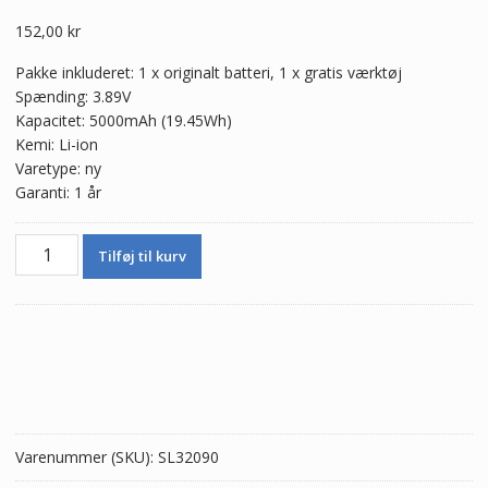
152,00
kr
Pakke inkluderet: 1 x originalt batteri, 1 x gratis værktøj
Spænding: 3.89V
Kapacitet: 5000mAh (19.45Wh)
Kemi: Li-ion
Varetype: ny
Garanti: 1 år
Batteri
Tilføj til kurv
BLP989
til
OPPO
A98
5G
/OnePlus
Nord
N30
Varenummer (SKU):
SL32090
5G
/OnePlus