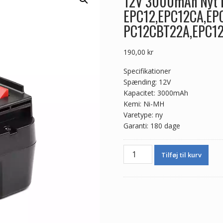
12V 3000mAh Nyt ba
EPC12,EPC12CA,EP
PC12CBT22A,EPC1
190,00
kr
Specifikationer
Spænding: 12V
Kapacitet: 3000mAh
Kemi: Ni-MH
Varetype: ny
Garanti: 180 dage
12V
Tilføj til kurv
3000mAh
Nyt
batteri
til
Black&Decker
EPC12,EPC12CA,EPC12CABK,