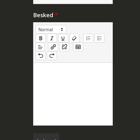
Besked
*