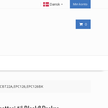
Dansk
Min konto
▼
0
12CBT22A,EPC126,EPC126BK