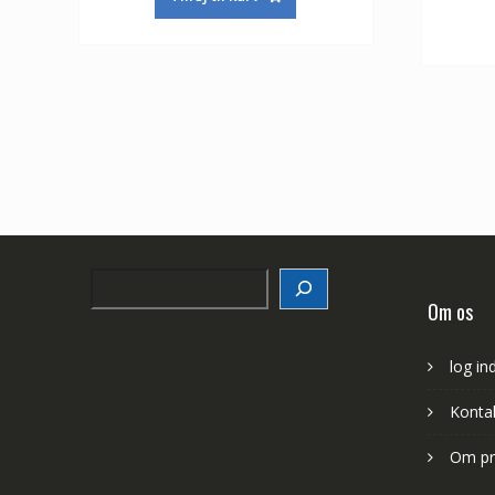
Search
Om os
log in
Konta
Om pr