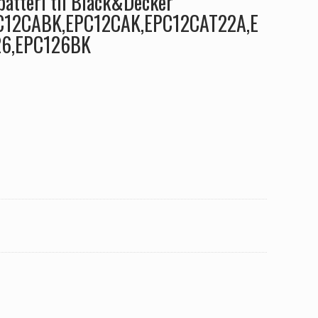
tteri til Black&Decker
C12CABK,EPC12CAK,EPC12CAT22A,E
26,EPC126BK
EPC12CAK,EPC12CAT22A,EPC12CBT22A,EPC126,EPC126BK