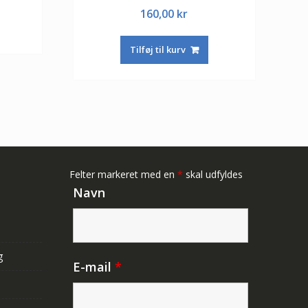
160,00
kr
Tilføj til kurv
Felter markeret med en
*
skal udfyldes
Navn
g
E-mail
*