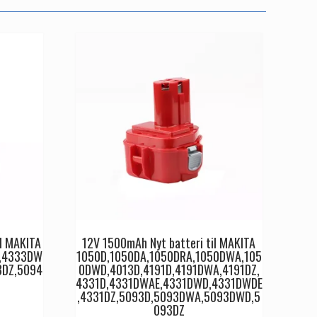
il MAKITA
12V 1500mAh Nyt batteri til MAKITA
D,4333DW
1050D,1050DA,1050DRA,1050DWA,105
3DZ,5094
0DWD,4013D,4191D,4191DWA,4191DZ,
4331D,4331DWAE,4331DWD,4331DWDE
,4331DZ,5093D,5093DWA,5093DWD,5
093DZ