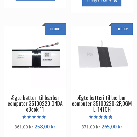
var:
er:
497,00 kr.
355,00 kr.
721,00 kr.
424,00
TILBUD!
TILBUD!
Ægte batteri til bærbar
Ægte batteri til bærbar
computer 35100220 ONDA
computer 35100220-2P,DGM
oBook 11
L-141QH
Vurderet
Vurderet
Den
Den
Den
Den
258,00
kr
265,00
kr
361,00
kr
371,00
kr
5.00
4.50
ud af 5
ud af 5
oprindelige
aktuelle
oprindelige
aktuel