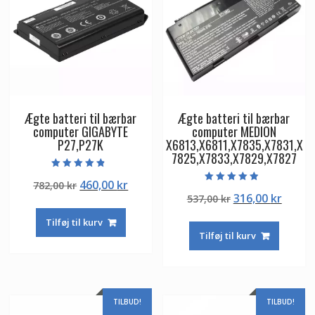
Ægte batteri til bærbar
Ægte batteri til bærbar
computer GIGABYTE
computer MEDION
P27,P27K
X6813,X6811,X7835,X7831,X
7825,X7833,X7829,X7827
Vurderet
Den
Den
460,00
kr
782,00
kr
4.50
Vurderet
ud af 5
Den
Den
316,00
kr
oprindelige
aktuelle
537,00
kr
4.50
ud af 5
oprindelige
aktuel
pris
pris
Tilføj til kurv
pris
pris
var:
er:
Tilføj til kurv
var:
er:
782,00 kr.
460,00 kr.
537,00 kr.
316,00
TILBUD!
TILBUD!