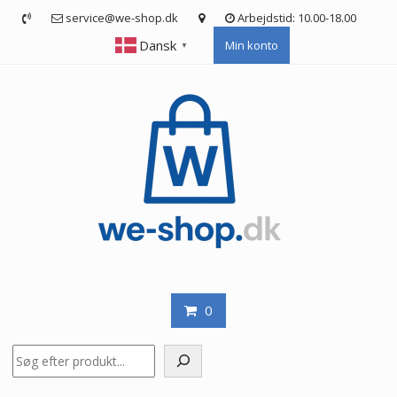
Skip
service@we-shop.dk
Arbejdstid: 10.00-18.00
to
Dansk
Min konto
content
▼
0
Søg