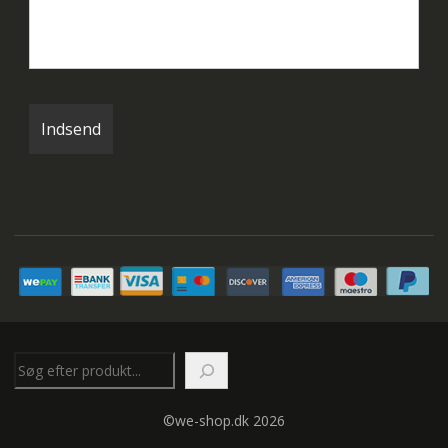
Søg
©we-shop.dk 2026