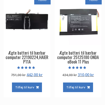
TILBUD!
TILBUD!
Ægte batteri til bærbar
Ægte batteri til bærbar
computer 22190224,HAIER
computer 25125180 ONDA
P11A
oBook 11 Plus
Vurderet
Vurderet
Den
Den
Den
Den
442,00
kr
310,00
kr
751,00
kr
434,00
kr
4.50
4.50
ud af 5
ud af 5
oprindelige
aktuelle
oprindelige
aktuel
pris
pris
pris
pris
Tilføj til kurv
Tilføj til kurv
var:
er:
var:
er:
751,00 kr.
442,00 kr.
434,00 kr.
310,00