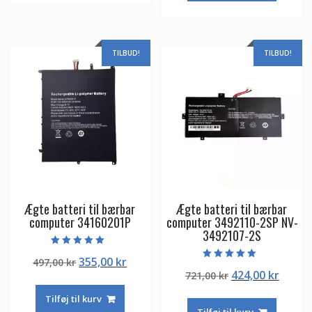
497,00 kr.
355,00
TILBUD!
TILBUD!
Ægte batteri til bærbar
Ægte batteri til bærbar
computer 34160201P
computer 3492110-2SP NV-
3492107-2S
Vurderet
Den
Den
355,00
kr
497,00
kr
5.00
Vurderet
ud af 5
Den
Den
424,00
kr
oprindelige
aktuelle
721,00
kr
4.50
ud af 5
oprindelige
aktuel
pris
pris
Tilføj til kurv
pris
pris
var:
er:
Tilføj til kurv