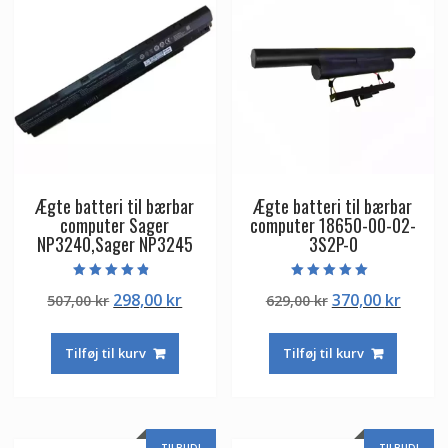
Ægte batteri til bærbar
Ægte batteri til bærbar
computer Sager
computer 18650-00-02-
NP3240,Sager NP3245
3S2P-0
Vurderet
Vurderet
Den
Den
Den
Den
298,00
kr
370,00
kr
507,00
kr
629,00
kr
4.50
5.00
ud af 5
ud af 5
oprindelige
aktuelle
oprindelige
aktuel
pris
pris
pris
pris
Tilføj til kurv
Tilføj til kurv
var:
er:
var:
er:
507,00 kr.
298,00 kr.
629,00 kr.
370,00