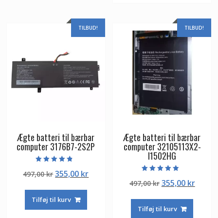
TILBUD!
TILBUD!
Ægte batteri til bærbar
Ægte batteri til bærbar
computer 3176B7-2S2P
computer 32105113X2-
I1502HG
Vurderet
Den
Den
355,00
kr
497,00
kr
4.50
Vurderet
ud af 5
Den
Den
355,00
kr
oprindelige
aktuelle
497,00
kr
4.50
ud af 5
oprindelige
aktuel
pris
pris
Tilføj til kurv
pris
pris
var:
er:
Tilføj til kurv
var:
er:
497,00 kr.
355,00 kr.