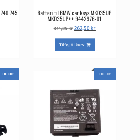
 740 745
Batteri til BMW car keys MKD35UP
MKD35UP++ 9442976-01
Den
Den
Den
262,50
kr
341,25
kr
ge
aktuelle
oprindelige
aktuelle
pris
pris
pris
Tilføj til kurv
er:
var:
er:
262,50 kr.
341,25 kr.
262,50 kr.
TILBUD!
TILBUD!