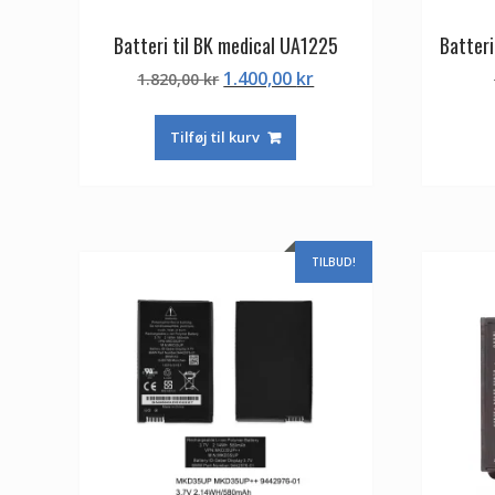
Batteri til BK medical UA1225
Batteri
Den
Den
1.400,00
kr
1.820,00
kr
oprindelige
aktuelle
pris
pris
Tilføj til kurv
var:
er:
1.820,00 kr.
1.400,00 kr.
TILBUD!