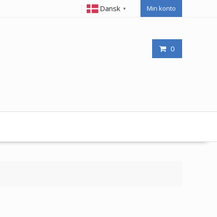
Dansk
Min konto
▼
0