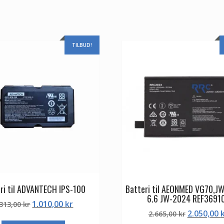
TILBUD!
ri til ADVANTECH IPS-100
Batteri til AEONMED VG70,J
6.6 JW-2024 REF3691
Den
Den
1.010,00
kr
.313,00
kr
Den
2.050,00
oprindelige
aktuelle
2.665,00
kr
oprindeli