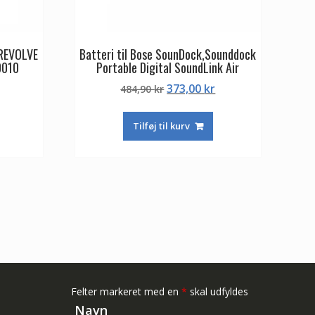
 REVOLVE
Batteri til Bose SounDock,Sounddock
0010
Portable Digital SoundLink Air
Den
Den
Den
373,00
kr
484,90
kr
ge
aktuelle
oprindelige
aktuelle
pris
pris
pris
Tilføj til kurv
er:
var:
er:
214,40 kr.
484,90 kr.
373,00 kr.
Felter markeret med en
*
skal udfyldes
Navn