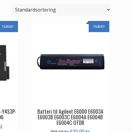
TILBUD!
TILBUD!
W-Y4S3P-
Batteri til Agilent E6000 E6003A
06
E6003B E6003C E6004A E6004B
E6004C OTDR
Den
kr
Den
Den
620,00
kr
ge
aktuelle
806,00
kr