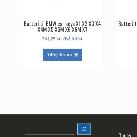
Batteri til BMW car keys X1 X2 X3 X4
Batteri 
X4M X5 X5M X6 X6M X7
Den
Den
262,50
kr
341,25
kr
oprindelige
aktuelle
pris
pris
Tilføj til kurv
var:
er:
341,25 kr.
262,50 kr.
Search
Om os