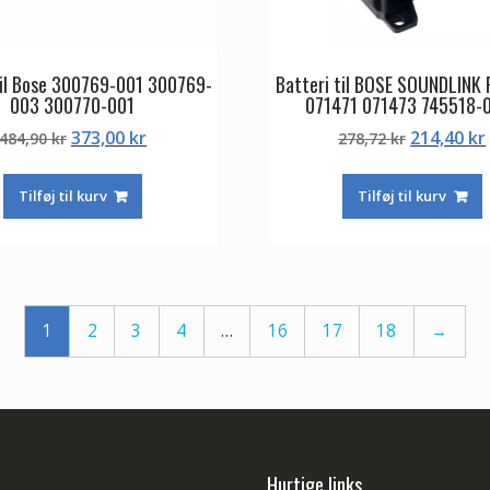
til Bose 300769-001 300769-
Batteri til BOSE SOUNDLINK
003 300770-001
071471 071473 745518-
Den
Den
Den
373,00
kr
214,40
kr
484,90
kr
278,72
kr
oprindelige
aktuelle
oprindeli
pris
pris
pris
Tilføj til kurv
Tilføj til kurv
var:
er:
var:
484,90 kr.
373,00 kr.
278,72 kr.
1
2
3
4
…
16
17
18
→
Hurtige links