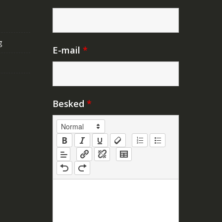
g
E-mail
*
Besked
*