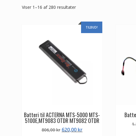
Viser 1–16 af 280 resultater
TILBUD!
Batteri til ACTERNA MTS-5000 MTS-
Batte
5100E,MT9083 OTDR MT9082 OTDR
1
Den
Den
620,00
kr
806,00
kr
oprindelige
aktuelle