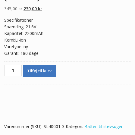
Den
Den
345,00
kr
230,00
kr
oprindelige
aktuelle
Specifikationer
pris
pris
Spænding: 21.6V
var:
er:
Kapacitet: 2200mAh
345,00 kr.
230,00 kr.
Kemi:Li-ion
Varetype: ny
Garanti: 180 dage
Batteri
Tilføj til kurv
til
ledningsfri
støvsuger
Dyson
SV04,SV05,SV06,SV07,SV08,SV09
(2200mAh)
antal
Varenummer (SKU):
SL40001-3
Kategori:
Batteri til støvsuger