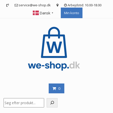
Skip
service@we-shop.dk
Arbejdstid: 10.00-18.00
to
Dansk
Min konto
content
▼
0
Søg