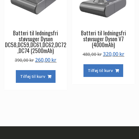
Batteri til ledningsfri
Batteri til ledningsfri
støvsuger Dyson
støvsuger Dyson V7
DC58,DC59,DC61,DC62,DC72
(4000mAh)
,DC74 (2500mAh)
Den
Den
320,00
kr
480,00
kr
Den
Den
260,00
kr
390,00
kr
oprindelige
aktuel
oprindelige
aktuelle
pris
pris
Tilføj til kurv
pris
pris
var:
er:
Tilføj til kurv
var:
er:
480,00 kr.
320,00
390,00 kr.
260,00 kr.