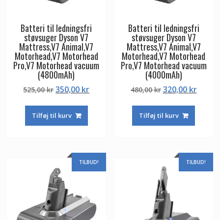
Batteri til ledningsfri
Batteri til ledningsfri
støvsuger Dyson V7
støvsuger Dyson V7
Mattress,V7 Animal,V7
Mattress,V7 Animal,V7
Motorhead,V7 Motorhead
Motorhead,V7 Motorhead
Pro,V7 Motorhead vacuum
Pro,V7 Motorhead vacuum
(4800mAh)
(4000mAh)
Den
Den
Den
Den
350,00
kr
320,00
kr
525,00
kr
480,00
kr
oprindelige
aktuelle
oprindelige
aktuel
pris
pris
pris
pris
Tilføj til kurv
Tilføj til kurv
var:
er:
var:
er:
525,00 kr.
350,00 kr.
480,00 kr.
320,00
TILBUD!
TILBUD!