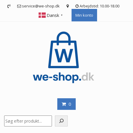
Skip
service@we-shop.dk
Arbejdstid: 10.00-18.00
to
Dansk
Min konto
content
▼
0
Søg