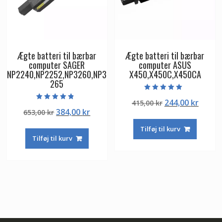
Ægte batteri til bærbar
Ægte batteri til bærbar
computer SAGER
computer ASUS
NP2240,NP2252,NP3260,NP3
X450,X450C,X450CA
265
Vurderet
Den
Den
244,00
kr
415,00
kr
5.00
Vurderet
ud af 5
Den
Den
384,00
kr
653,00
kr
oprindelige
aktuel
4.50
ud af 5
oprindelige
aktuelle
pris
pris
Tilføj til kurv
pris
pris
var:
er:
Tilføj til kurv
var:
er:
415,00 kr.
244,00
653,00 kr.
384,00 kr.