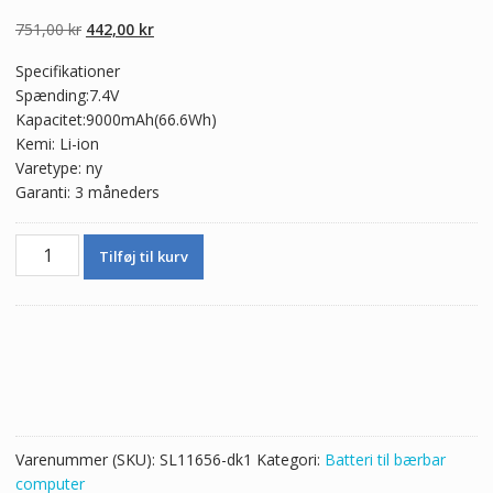
4.50
ud af 5
baseret på
Den
Den
751,00
kr
442,00
kr
kundebedømme
lser
oprindelige
aktuelle
Specifikationer
pris
pris
Spænding:7.4V
var:
er:
Kapacitet:9000mAh(66.6Wh)
751,00 kr.
442,00 kr.
Kemi: Li-ion
Varetype: ny
Garanti: 3 måneders
Ægte
Tilføj til kurv
batteri
til
bærbar
computer
22190224,HAIER
P11A
antal
Varenummer (SKU):
SL11656-dk1
Kategori:
Batteri til bærbar
computer