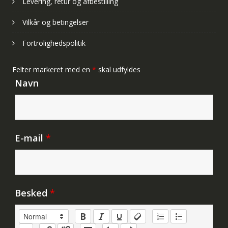
Levering, retur og afbestilling
Vilkår og betingelser
Fortrolighedspolitik
Felter markeret med en
*
skal udfyldes
Navn
E-mail
*
Besked
*