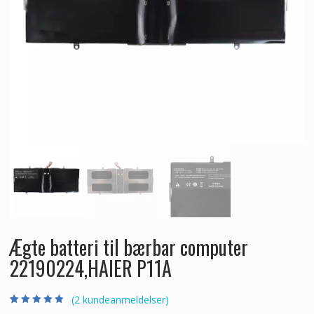
Ægte batteri til bærbar computer
22190224,HAIER P11A
(
2
kundeanmeldelser)
Bedømt som
2