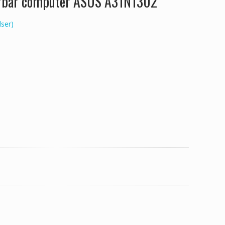
bærbar computer ASUS A31N1302
ser)