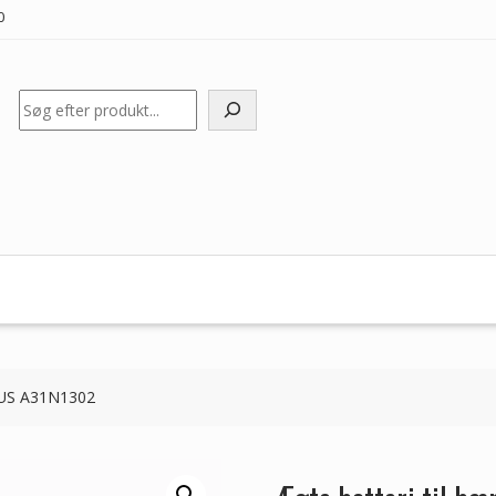
0
Søg
ASUS A31N1302