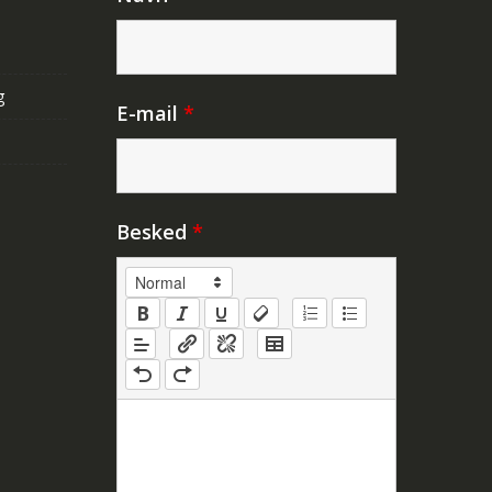
g
E-mail
*
Besked
*