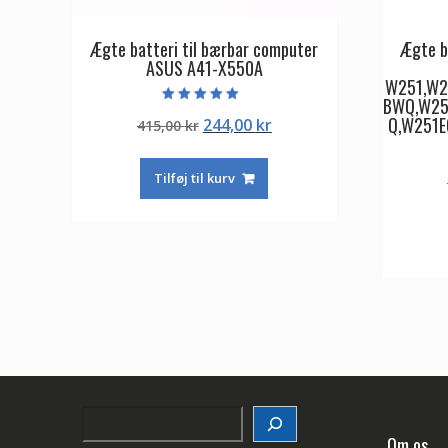
Ægte batteri til bærbar computer
Ægte b
ASUS A41-X550A
W251,W2
BWQ,W25
Vurderet
Q,W251E
Den
Den
244,00
kr
415,00
kr
5.00
ud af 5
oprindelige
aktuelle
pris
pris
Tilføj til kurv
var:
er:
415,00 kr.
244,00 kr.
Search
Om os