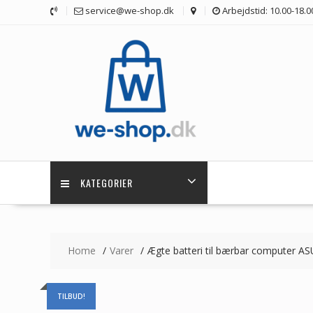
Skip
service@we-shop.dk
Arbejdstid: 10.00-18.0
to
content
KATEGORIER
Home
Varer
Ægte batteri til bærbar computer 
TILBUD!