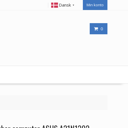
Dansk
Min konto
▼
0