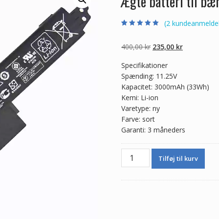
Ægte batteri til 
(
2
kundeanmeldel
Bedømt som
2
5.00
ud af 5
baseret på
Den
Den
400,00
kr
235,00
kr
kundebedømmel
ser
oprindelige
aktuelle
Specifikationer
pris
pris
Spænding: 11.25V
var:
er:
Kapacitet: 3000mAh (33Wh)
400,00 kr.
235,00 kr.
Kemi: Li-ion
Varetype: ny
Farve: sort
Garanti: 3 måneders
Ægte
Tilføj til kurv
batteri
til
bærbar
computer
ASUS
A31N1302