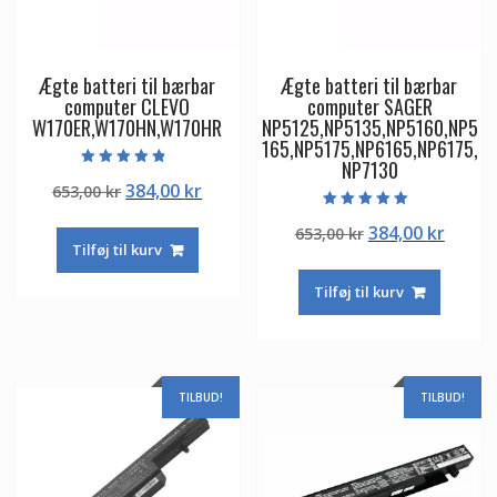
Ægte batteri til bærbar
Ægte batteri til bærbar
computer CLEVO
computer SAGER
W170ER,W170HN,W170HR
NP5125,NP5135,NP5160,NP5
165,NP5175,NP6165,NP6175,
NP7130
Vurderet
Den
Den
384,00
kr
653,00
kr
4.50
ud af 5
oprindelige
aktuelle
Vurderet
Den
Den
384,00
kr
653,00
kr
5.00
pris
pris
ud af 5
Tilføj til kurv
oprindelige
aktuel
var:
er:
pris
pris
653,00 kr.
384,00 kr.
Tilføj til kurv
var:
er:
653,00 kr.
384,00
TILBUD!
TILBUD!