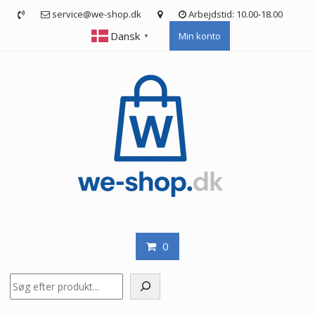
Skip
service@we-shop.dk
Arbejdstid: 10.00-18.00
to
Dansk
Min konto
content
▼
0
Søg