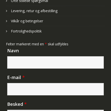
Ofte stillede spørgsmål
Levering, retur og afbestilling
Vilkår og betingelser
Fortrolighedspolitik
Felter markeret med en
*
skal udfyldes
Navn
E-mail
*
Besked
*