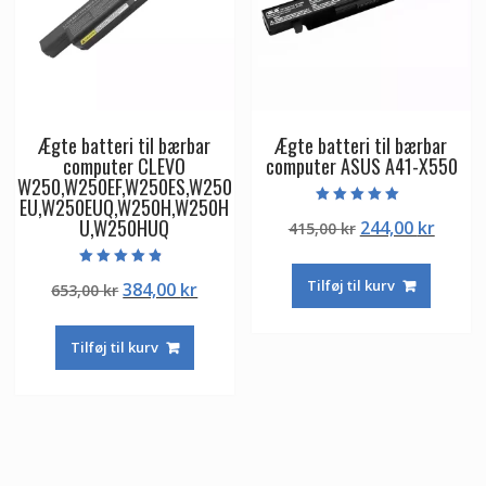
Ægte batteri til bærbar
Ægte batteri til bærbar
computer CLEVO
computer ASUS A41-X550
W250,W250EF,W250ES,W250
EU,W250EUQ,W250H,W250H
Vurderet
U,W250HUQ
Den
Den
244,00
kr
415,00
kr
5.00
ud af 5
oprindelige
aktuel
pris
pris
Vurderet
Tilføj til kurv
Den
Den
384,00
kr
653,00
kr
4.50
var:
er:
ud af 5
oprindelige
aktuelle
415,00 kr.
244,00
pris
pris
Tilføj til kurv
var:
er:
653,00 kr.
384,00 kr.