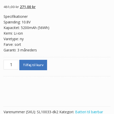
5.00
ud af 5
baseret på
Den
Den
461,00
kr
271,00
kr
kundebedømmel
ser
oprindelige
aktuelle
Specifikationer
pris
pris
Spænding: 10.8V
var:
er:
Kapacitet: 5200mAh (56Wh)
461,00 kr.
271,00 kr.
Kemi: Li-ion
Varetype: ny
Farve: sort
Garanti: 3 måneders
Ægte
Tilføj til kurv
batteri
til
bærbar
computer
ASUS
A42-
K53
antal
Varenummer (SKU):
SL10033-dk2
Kategori:
Batteri til bærbar