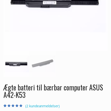
Ægte batteri til bærbar computer ASUS
A42-K53
(
2
kundeanmeldelser)
Bedømt som
2