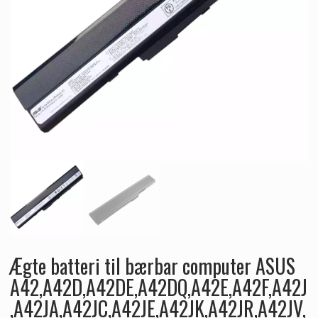
Ægte batteri til bærbar computer ASUS
A42,A42D,A42DE,A42DQ,A42E,A42F,A42J
,A42JA,A42JC,A42JE,A42JK,A42JR,A42JV,