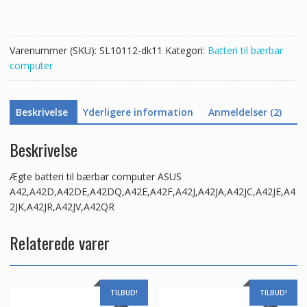
A42,A42D,A42DE,A42DQ,A42E,A42F,A42J,A42JA,A42JC,A42JE,A42J
antal
Varenummer (SKU):
SL10112-dk11
Kategori:
Batteri til bærbar
computer
Beskrivelse
Yderligere information
Anmeldelser (2)
Beskrivelse
Ægte batteri til bærbar computer ASUS
A42,A42D,A42DE,A42DQ,A42E,A42F,A42J,A42JA,A42JC,A42JE,A4
2JK,A42JR,A42JV,A42QR
Relaterede varer
TILBUD!
TILBUD!