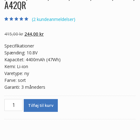
A42QR
(
2
kundeanmeldelser)
Bedømt som
2
5.00
ud af 5
baseret på
Den
Den
415,00
kr
244,00
kr
kundebedømmel
ser
oprindelige
aktuelle
Specifikationer
pris
pris
Spænding: 10.8V
var:
er:
Kapacitet: 4400mAh (47Wh)
415,00 kr.
244,00 kr.
Kemi: Li-ion
Varetype: ny
Farve: sort
Garanti: 3 måneders
Ægte
Tilføj til kurv
batteri
til
bærbar
computer
ASUS