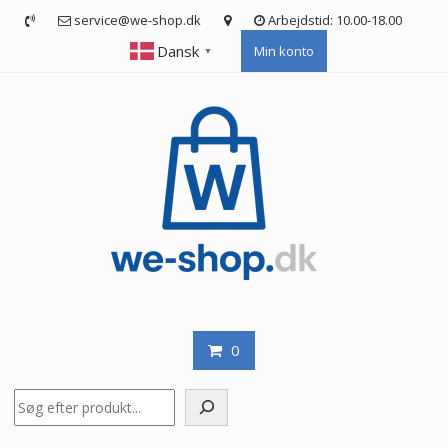
Skip
service@we-shop.dk
Arbejdstid: 10.00-18.00
to
Dansk
Min konto
content
▼
0
Søg