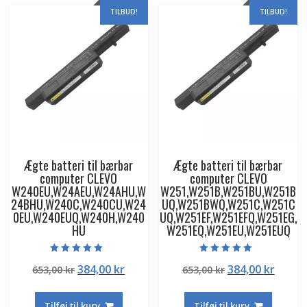
TILBUD!
TILBUD!
Ægte batteri til bærbar
Ægte batteri til bærbar
computer CLEVO
computer CLEVO
W240EU,W24AEU,W24AHU,W
W251,W251B,W251BU,W251B
24BHU,W240C,W240CU,W24
UQ,W251BWQ,W251C,W251C
0EU,W240EUQ,W240H,W240
UQ,W251EF,W251EFQ,W251EG,
HU
W251EQ,W251EU,W251EUQ
Vurderet
Vurderet
Den
Den
Den
Den
384,00
kr
384,00
kr
653,00
kr
653,00
kr
5.00
5.00
ud af 5
ud af 5
oprindelige
aktuelle
oprindelige
aktuel
pris
pris
pris
pris
Tilføj til kurv
Tilføj til kurv