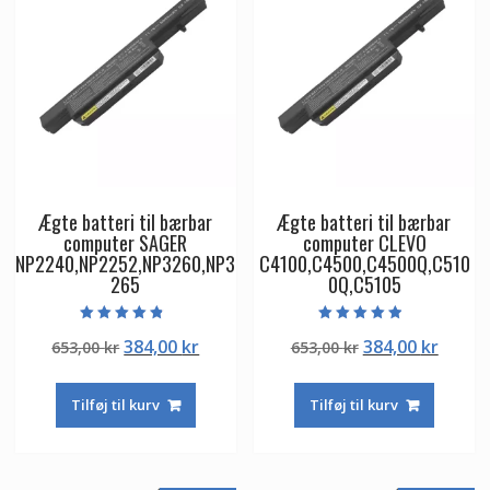
Ægte batteri til bærbar
Ægte batteri til bærbar
computer SAGER
computer CLEVO
NP2240,NP2252,NP3260,NP3
C4100,C4500,C4500Q,C510
265
0Q,C5105
Vurderet
Vurderet
Den
Den
Den
Den
384,00
kr
384,00
kr
653,00
kr
653,00
kr
4.50
4.50
ud af 5
ud af 5
oprindelige
aktuelle
oprindelige
aktuel
pris
pris
pris
pris
Tilføj til kurv
Tilføj til kurv
var:
er:
var:
er:
653,00 kr.
384,00 kr.
653,00 kr.
384,00