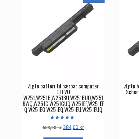
Ægte batteri til bærbar computer
Ægte b
CLEVO
Schen
W251,W251B,W251BU,W251BUQ,W251
BWQ,W251C,W251CUQ,W251EF,W251EF
Q,W251EG,W251EQ,W251EU,W251EUQ
Vurderet
Den
Den
384,00
kr
653,00
kr
5.00
ud af 5
oprindelige
aktuelle