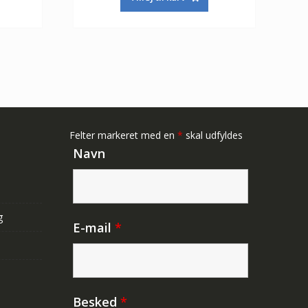
er:
var:
er:
244,00 kr.
415,00 kr.
244,00 kr.
Felter markeret med en
*
skal udfyldes
Navn
g
E-mail
*
Besked
*