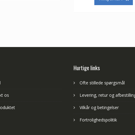
var:
415,00 kr.
Hurtige links
d
Ofte stillede spørgsmål
kt os
Levering, retur og afbestillin
oduktet
Vilkår og betingelser
Fortrolighedspolitik