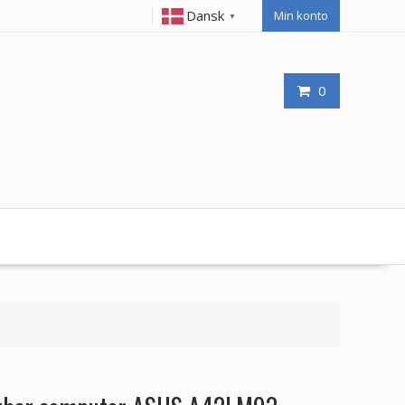
Dansk
Min konto
▼
0