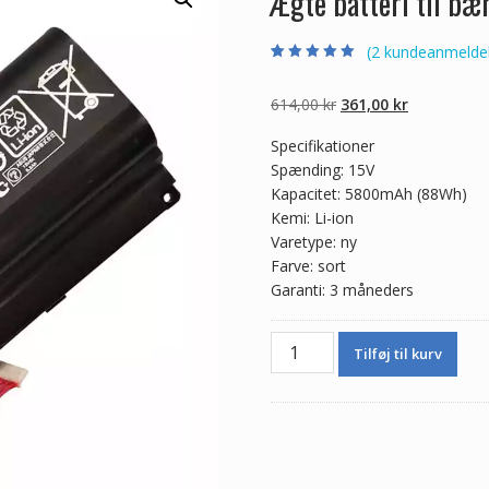
Ægte batteri til 
(
2
kundeanmeldel
Bedømt som
2
5.00
ud af 5
baseret på
Den
Den
614,00
kr
361,00
kr
kundebedømmel
ser
oprindelige
aktuelle
Specifikationer
pris
pris
Spænding: 15V
var:
er:
Kapacitet: 5800mAh (88Wh)
614,00 kr.
361,00 kr.
Kemi: Li-ion
Varetype: ny
Farve: sort
Garanti: 3 måneders
Ægte
Tilføj til kurv
batteri
til
bærbar
computer
ASUS
A42LM93