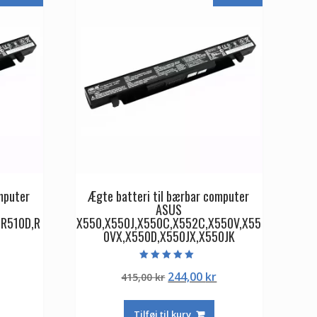
mputer
Ægte batteri til bærbar computer
ASUS
,R510D,R
X550,X550J,X550C,X552C,X550V,X55
0VX,X550D,X550JX,X550JK
Vurderet
Den
Den
Den
244,00
kr
415,00
kr
5.00
ud af 5
ge
aktuelle
oprindelige
aktuelle
pris
pris
pris
Tilføj til kurv