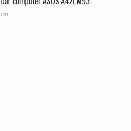
bærbar computer ASUS A42LM93
ser)