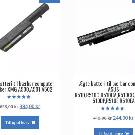
atteri til bærbar computer
Ægte batteri til bærbar co
ker XMG A500,A501,A502
ASUS
R510,R510C,R510CA,R510CC
510DP,R510E,R510EA
Vurderet
Den
Den
384,00
kr
653,00
kr
4.50
ud af 5
oprindelige
aktuelle
Vurderet
Den
244,00
kr
415,00
kr
4.50
pris
pris
ud af 5
Tilføj til kurv
oprindeli
var:
er:
pris
653,00 kr.
384,00 kr.
Tilføj til kurv