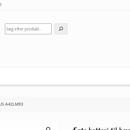
0
Søg
ASUS A42LM93