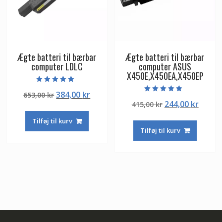
Ægte batteri til bærbar
Ægte batteri til bærbar
computer LDLC
computer ASUS
X450E,X450EA,X450EP
Vurderet
Den
Den
384,00
kr
653,00
kr
5.00
Vurderet
ud af 5
Den
Den
244,00
kr
oprindelige
aktuelle
415,00
kr
4.50
ud af 5
oprindelige
aktuel
pris
pris
Tilføj til kurv
pris
pris
var:
er:
Tilføj til kurv
var:
er:
653,00 kr.
384,00 kr.
415,00 kr.
244,00