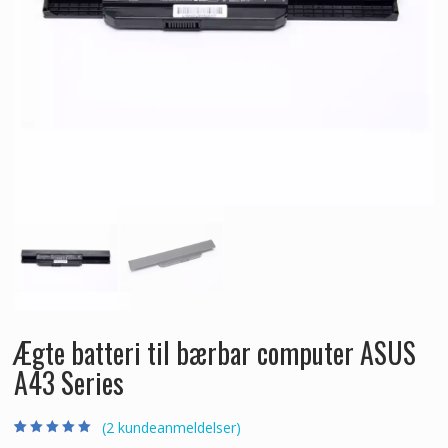
Ægte batteri til bærbar computer ASUS
A43 Series
(
2
kundeanmeldelser)
Bedømt som
2