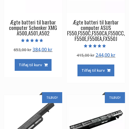
Ægte batteri til bærbar
Ægte batteri til bærbar
computer Schenker XMG
computer ASUS
A500,A501,A502
F550,F550C,F550CA,F550CC,
F550E,F550EA,FX550J
Vurderet
Den
Den
384,00
kr
653,00
kr
4.50
Vurderet
ud af 5
Den
Den
244,00
kr
oprindelige
aktuelle
415,00
kr
4.50
ud af 5
oprindelige
aktuel
pris
pris
Tilføj til kurv
pris
pris
var:
er:
Tilføj til kurv
var:
er:
653,00 kr.
384,00 kr.
415,00 kr.
244,00
TILBUD!
TILBUD!