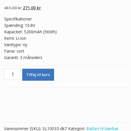
5.00
ud af 5
baseret på
Den
Den
461,00
kr
271,00
kr
kundebedømmel
ser
oprindelige
aktuelle
Specifikationer
pris
pris
Spænding: 10.8V
var:
er:
Kapacitet: 5200mAh (56Wh)
461,00 kr.
271,00 kr.
Kemi: Li-ion
Varetype: ny
Farve: sort
Garanti: 3 måneders
Ægte
Tilføj til kurv
batteri
til
bærbar
computer
ASUS
A43
Series
antal
Varenummer (SKU):
SL10033-dk7
Kategori:
Batteri til bærbar