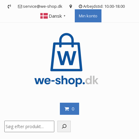
Skip
service@we-shop.dk
Arbejdstid: 10.00-18.00
to
Dansk
Min konto
content
▼
0
Søg