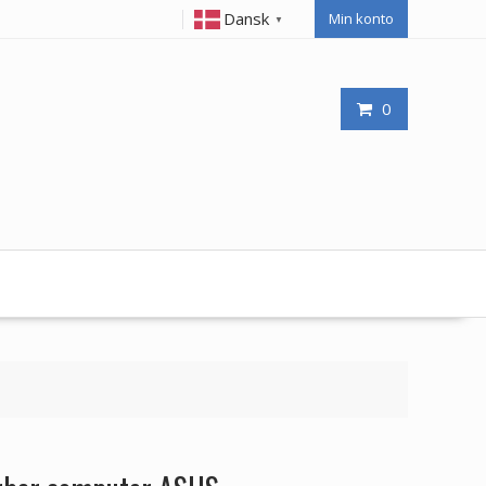
Dansk
Min konto
▼
0