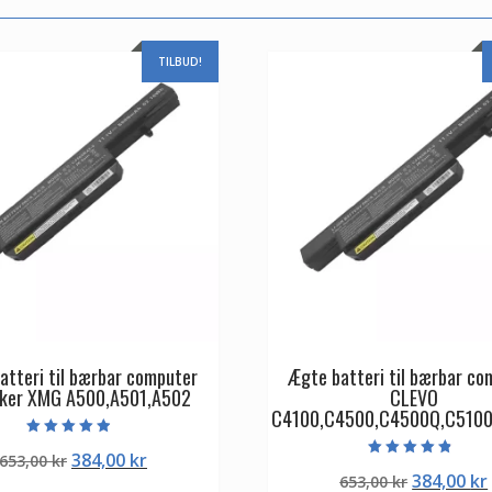
TILBUD!
atteri til bærbar computer
Ægte batteri til bærbar co
ker XMG A500,A501,A502
CLEVO
C4100,C4500,C4500Q,C5100
Vurderet
Den
Den
384,00
kr
653,00
kr
4.50
Vurderet
ud af 5
Den
384,00
kr
oprindelige
aktuelle
653,00
kr
4.50