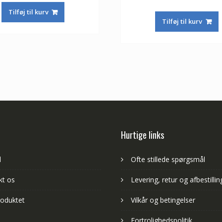
ud af 5
oprindeli
pris
pris
Tilføj til kurv
pris
var:
er:
Tilføj til kurv
var:
653,00 kr.
384,00 kr.
653,00 kr.
Hurtige links
d
Ofte stillede spørgsmål
kt os
Levering, retur og afbestillin
oduktet
Vilkår og betingelser
Fortrolighedspolitik