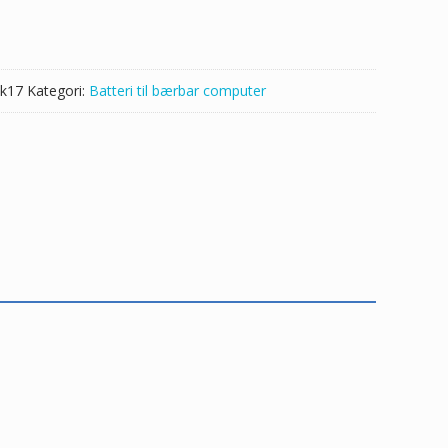
2JK,A52JR
k17
Kategori:
Batteri til bærbar computer