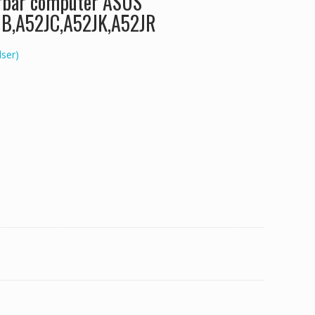
ærbar computer ASUS
JB,A52JC,A52JK,A52JR
ser)