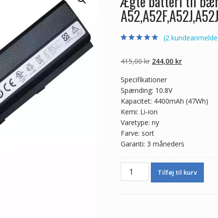
Ægte batteri til b
A52,A52F,A52J,A52
(
2
kundeanmeldel
Bedømt som
2
4.50
ud af 5
baseret på
Den
Den
415,00
kr
244,00
kr
kundebedømme
lser
oprindelige
aktuelle
Specifikationer
pris
pris
Spænding: 10.8V
var:
er:
Kapacitet: 4400mAh (47Wh)
415,00 kr.
244,00 kr.
Kemi: Li-ion
Varetype: ny
Farve: sort
Garanti: 3 måneders
Ægte
Tilføj til kurv
batteri
til
bærbar
computer