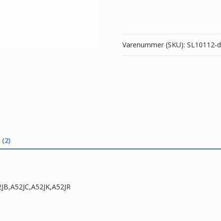
ASUS
A52,A52F,A52J,A52JB,A52JC,A5
antal
Varenummer (SKU):
SL10112-d
(2)
2JB,A52JC,A52JK,A52JR