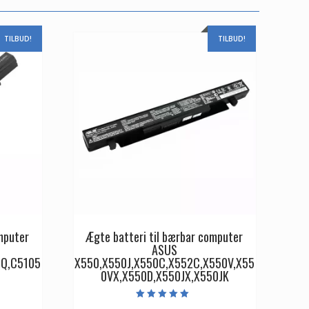
TILBUD!
TILBUD!
mputer
Ægte batteri til bærbar computer
ASUS
Q,C5105
X550,X550J,X550C,X552C,X550V,X55
0VX,X550D,X550JX,X550JK
Den
Vurderet