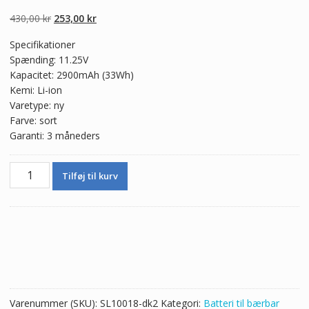
5.00
ud af 5
baseret på
Den
Den
430,00
kr
253,00
kr
kundebedømmel
ser
oprindelige
aktuelle
Specifikationer
pris
pris
Spænding: 11.25V
var:
er:
Kapacitet: 2900mAh (33Wh)
430,00 kr.
253,00 kr.
Kemi: Li-ion
Varetype: ny
Farve: sort
Garanti: 3 måneders
Ægte
Tilføj til kurv
batteri
til
bærbar
computer
ASUS
F551M
antal
Varenummer (SKU):
SL10018-dk2
Kategori:
Batteri til bærbar