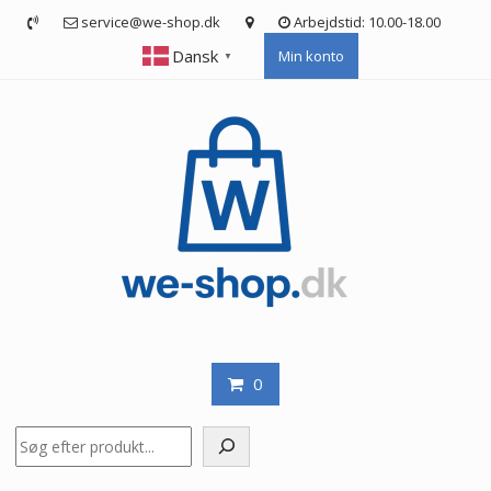
Skip
service@we-shop.dk
Arbejdstid: 10.00-18.00
to
Dansk
Min konto
content
▼
0
Søg