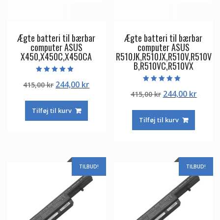
Ægte batteri til bærbar
Ægte batteri til bærbar
computer ASUS
computer ASUS
X450,X450C,X450CA
R510JK,R510JX,R510V,R510V
B,R510VC,R510VX
Vurderet
Den
Den
244,00
kr
415,00
kr
5.00
Vurderet
ud af 5
Den
Den
244,00
kr
oprindelige
aktuelle
415,00
kr
5.00
ud af 5
oprindelige
aktuel
pris
pris
Tilføj til kurv
pris
pris
var:
er:
Tilføj til kurv
var:
er:
415,00 kr.
244,00 kr.
415,00 kr.
244,00
TILBUD!
TILBUD!