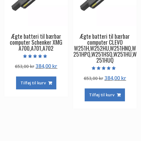
Ægte batteri til bærbar
Ægte batteri til bærbar
computer Schenker XMG
computer CLEVO
A700,A701,A702
W251H,W252HU,W251HNQ,W
251HPQ,W251HSQ,W251HU,W
251HUQ
Vurderet
Den
Den
384,00
kr
653,00
kr
5.00
ud af 5
oprindelige
aktuelle
Vurderet
Den
Den
384,00
kr
653,00
kr
5.00
pris
pris
ud af 5
Tilføj til kurv
oprindelige
aktuel
var:
er:
pris
pris
653,00 kr.
384,00 kr.
Tilføj til kurv
var:
er:
653,00 kr.
384,00