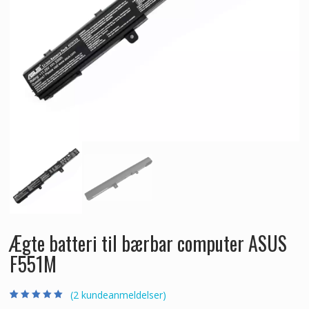
Ægte batteri til bærbar computer ASUS
F551M
(
2
kundeanmeldelser)
Bedømt som
2