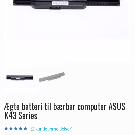
Ægte batteri til bærbar computer ASUS
K43 Series
(
2
kundeanmeldelser)
Bedømt som
2