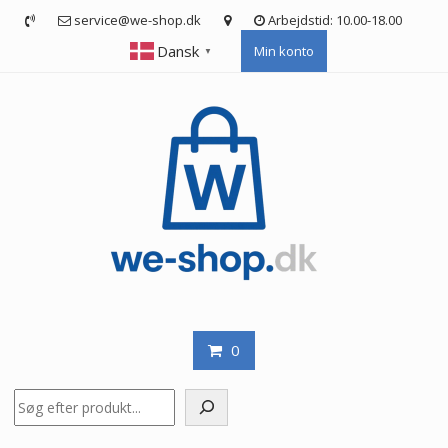
Skip
service@we-shop.dk
Arbejdstid: 10.00-18.00
to
Dansk
Min konto
content
▼
0
Søg