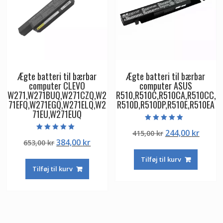
Ægte batteri til bærbar
Ægte batteri til bærbar
computer CLEVO
computer ASUS
W271,W271BUQ,W271CZQ,W2
R510,R510C,R510CA,R510CC,
71EFQ,W271EGQ,W271ELQ,W2
R510D,R510DP,R510E,R510EA
71EU,W271EUQ
Vurderet
Den
Den
244,00
kr
415,00
kr
4.50
Vurderet
ud af 5
Den
Den
384,00
kr
653,00
kr
oprindelige
aktuel
5.00
ud af 5
oprindelige
aktuelle
pris
pris
Tilføj til kurv
pris
pris
var:
er:
Tilføj til kurv
var:
er:
415,00 kr.
244,00
653,00 kr.
384,00 kr.