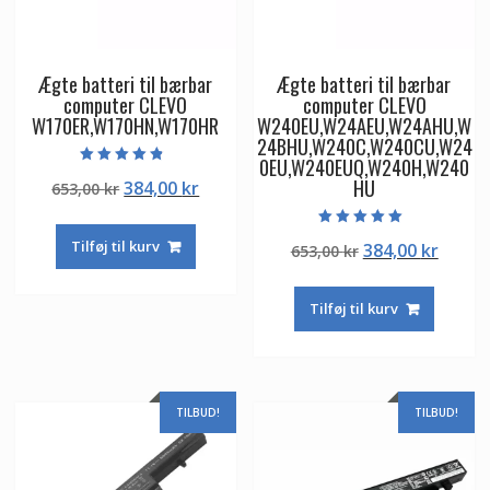
Ægte batteri til bærbar
Ægte batteri til bærbar
computer CLEVO
computer CLEVO
W170ER,W170HN,W170HR
W240EU,W24AEU,W24AHU,W
24BHU,W240C,W240CU,W24
0EU,W240EUQ,W240H,W240
Vurderet
HU
Den
Den
384,00
kr
653,00
kr
4.50
ud af 5
oprindelige
aktuelle
pris
pris
Vurderet
Tilføj til kurv
Den
Den
384,00
kr
653,00
kr
5.00
var:
er:
ud af 5
oprindelige
aktuel
653,00 kr.
384,00 kr.
pris
pris
Tilføj til kurv
var:
er:
653,00 kr.
384,00
TILBUD!
TILBUD!