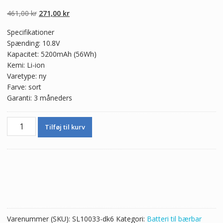
4.50
ud af 5
baseret på
Den
Den
461,00
kr
271,00
kr
kundebedømme
lser
oprindelige
aktuelle
Specifikationer
pris
pris
Spænding: 10.8V
var:
er:
Kapacitet: 5200mAh (56Wh)
461,00 kr.
271,00 kr.
Kemi: Li-ion
Varetype: ny
Farve: sort
Garanti: 3 måneders
Ægte
Tilføj til kurv
batteri
til
bærbar
computer
ASUS
K43
Series
antal
Varenummer (SKU):
SL10033-dk6
Kategori:
Batteri til bærbar