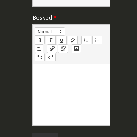
Besked
*