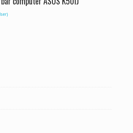
ærbar computer ASUS K50IJ
ser)