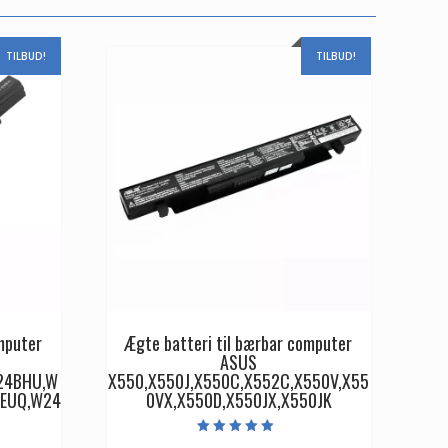
TILBUD!
TILBUD!
mputer
Ægte batteri til bærbar computer
ASUS
24BHU,W
X550,X550J,X550C,X552C,X550V,X55
EUQ,W24
0VX,X550D,X550JX,X550JK
Vurderet