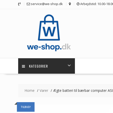
Skip
service@we-shop.dk
Arbejdstid: 10.00-18.0
to
content
KATEGORIER
Home
Varer
Ægte batteri til bærbar computer AS
TILBUD!