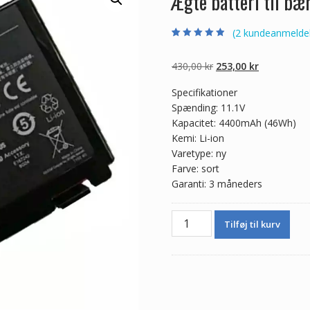
Ægte batteri til b
(
2
kundeanmeldel
Bedømt som
2
4.50
ud af 5
baseret på
Den
Den
430,00
kr
253,00
kr
kundebedømme
lser
oprindelige
aktuelle
Specifikationer
pris
pris
Spænding: 11.1V
var:
er:
Kapacitet: 4400mAh (46Wh)
430,00 kr.
253,00 kr.
Kemi: Li-ion
Varetype: ny
Farve: sort
Garanti: 3 måneders
Ægte
Tilføj til kurv
batteri
til
bærbar
computer
ASUS
K50IJ