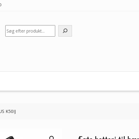
0
Søg
US K50IJ