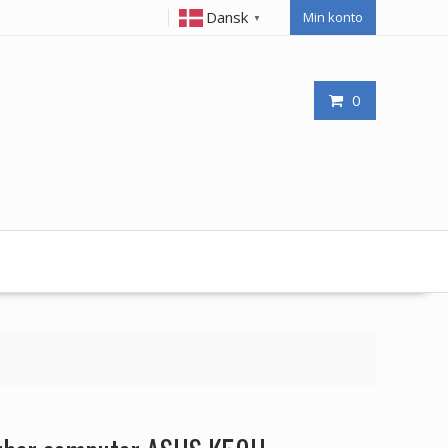
Dansk
Min konto
▼
0