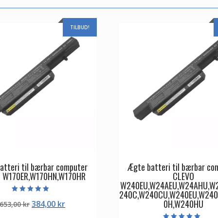
TILBUD!
atteri til bærbar computer
Ægte batteri til bærbar co
 W170ER,W170HN,W170HR
CLEVO
W240EU,W24AEU,W24AHU,W
240C,W240CU,W240EU,W240
Vurderet
0H,W240HU
Den
Den
384,00
kr
653,00
kr
4.50
ud af 5
oprindelige
aktuelle