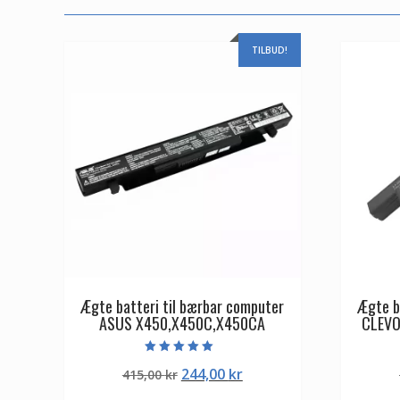
TILBUD!
Ægte batteri til bærbar computer
Ægte b
ASUS X450,X450C,X450CA
CLEVO
Vurderet
Den
Den
244,00
kr
415,00
kr
5.00
ud af 5
oprindelige
aktuelle