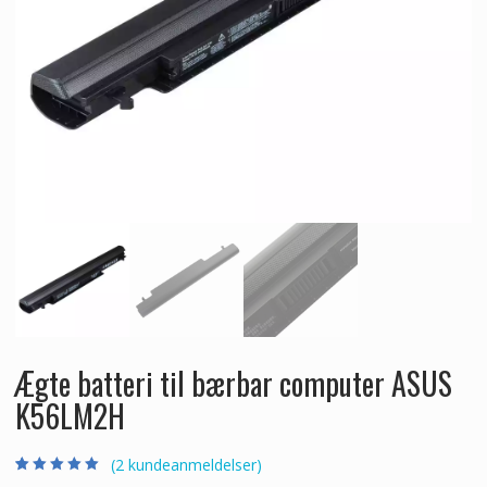
Ægte batteri til bærbar computer ASUS
K56LM2H
(
2
kundeanmeldelser)
Bedømt som
2