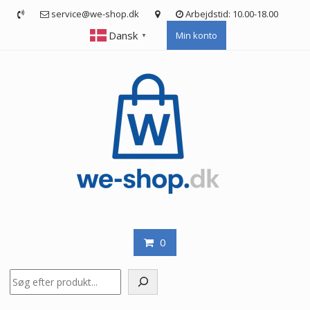
Skip
service@we-shop.dk
Arbejdstid: 10.00-18.00
to
Dansk
Min konto
content
▼
0
Søg