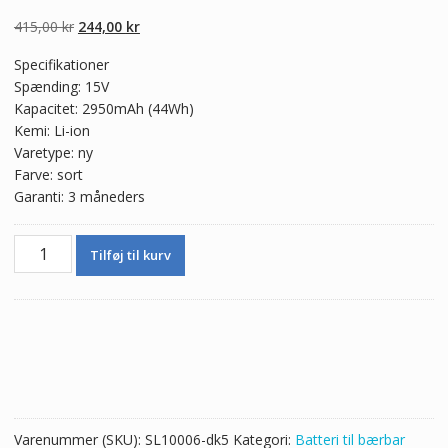
5.00
ud af 5
baseret på
Den
Den
415,00
kr
244,00
kr
kundebedømmel
ser
oprindelige
aktuelle
Specifikationer
pris
pris
Spænding: 15V
var:
er:
Kapacitet: 2950mAh (44Wh)
415,00 kr.
244,00 kr.
Kemi: Li-ion
Varetype: ny
Farve: sort
Garanti: 3 måneders
Ægte
Tilføj til kurv
batteri
til
bærbar
computer
ASUS
K56LM2H
antal
Varenummer (SKU):
SL10006-dk5
Kategori:
Batteri til bærbar