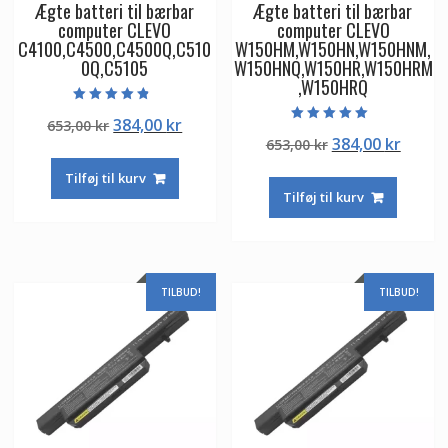
Ægte batteri til bærbar
Ægte batteri til bærbar
computer CLEVO
computer CLEVO
C4100,C4500,C4500Q,C510
W150HM,W150HN,W150HNM,
0Q,C5105
W150HNQ,W150HR,W150HRM
,W150HRQ
Vurderet
Den
Den
384,00
kr
653,00
kr
4.50
Vurderet
ud af 5
Den
Den
384,00
kr
oprindelige
aktuelle
653,00
kr
5.00
ud af 5
oprindelige
aktuel
pris
pris
Tilføj til kurv
pris
pris
var:
er:
Tilføj til kurv
var:
er:
653,00 kr.
384,00 kr.
653,00 kr.
384,00
TILBUD!
TILBUD!