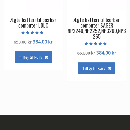
Ægte batteri til bærbar
Ægte batteri til bærbar
computer LDLC
computer SAGER
NP2240,NP2252,NP3260,NP3
265
Vurderet
Den
Den
384,00
kr
653,00
kr
5.00
ud af 5
oprindelige
aktuelle
Vurderet
Den
Den
384,00
kr
653,00
kr
4.50
pris
pris
ud af 5
Tilføj til kurv
oprindelige
aktuel
var:
er:
pris
pris
653,00 kr.
384,00 kr.
Tilføj til kurv
var:
er:
653,00 kr.
384,00