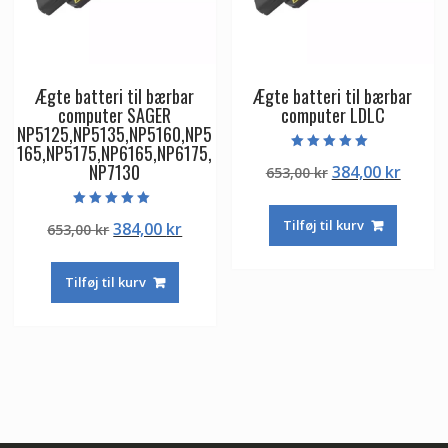
Ægte batteri til bærbar
Ægte batteri til bærbar
computer SAGER
computer LDLC
NP5125,NP5135,NP5160,NP5
165,NP5175,NP6165,NP6175,
Vurderet
NP7130
Den
Den
384,00
kr
653,00
kr
5.00
ud af 5
oprindelige
aktuel
pris
pris
Vurderet
Tilføj til kurv
Den
Den
384,00
kr
653,00
kr
5.00
var:
er:
ud af 5
oprindelige
aktuelle
653,00 kr.
384,00
pris
pris
Tilføj til kurv
var:
er:
653,00 kr.
384,00 kr.