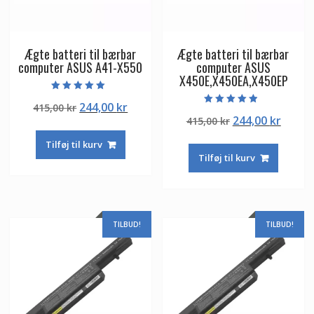
Ægte batteri til bærbar
Ægte batteri til bærbar
computer ASUS A41-X550
computer ASUS
X450E,X450EA,X450EP
Vurderet
Den
Den
244,00
kr
415,00
kr
5.00
Vurderet
ud af 5
Den
Den
244,00
kr
oprindelige
aktuelle
415,00
kr
4.50
ud af 5
oprindelige
aktuel
pris
pris
Tilføj til kurv
pris
pris
var:
er:
Tilføj til kurv
var:
er:
415,00 kr.
244,00 kr.
415,00 kr.
244,00
TILBUD!
TILBUD!