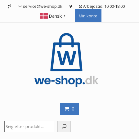
Skip
service@we-shop.dk
Arbejdstid: 10.00-18.00
to
Dansk
Min konto
content
▼
0
Søg