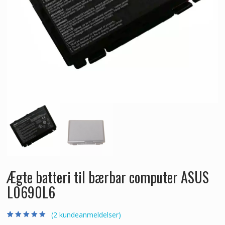
Ægte batteri til bærbar computer ASUS
L0690L6
(
2
kundeanmeldelser)
Bedømt som
2