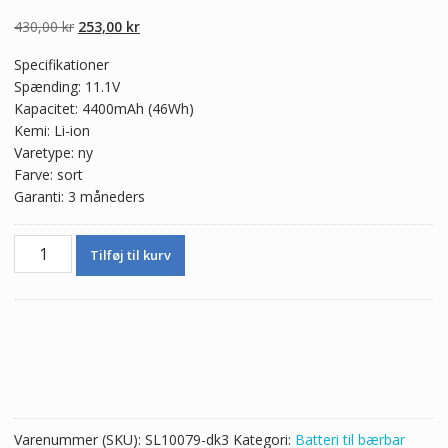
5.00
ud af 5
baseret på
Den
Den
430,00
kr
253,00
kr
kundebedømmel
ser
oprindelige
aktuelle
Specifikationer
pris
pris
Spænding: 11.1V
var:
er:
Kapacitet: 4400mAh (46Wh)
430,00 kr.
253,00 kr.
Kemi: Li-ion
Varetype: ny
Farve: sort
Garanti: 3 måneders
Ægte
Tilføj til kurv
batteri
til
bærbar
computer
ASUS
L0690L6
antal
Varenummer (SKU):
SL10079-dk3
Kategori:
Batteri til bærbar