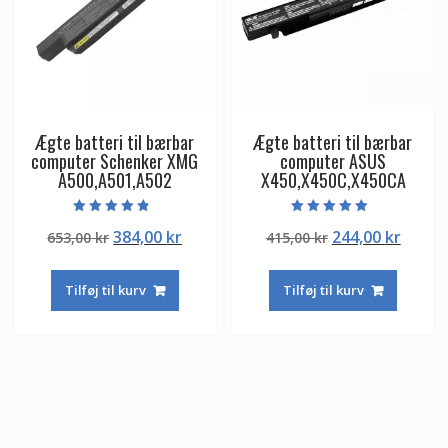
Ægte batteri til bærbar
Ægte batteri til bærbar
computer Schenker XMG
computer ASUS
A500,A501,A502
X450,X450C,X450CA
Vurderet
Vurderet
Den
Den
Den
Den
384,00
kr
244,00
kr
653,00
kr
415,00
kr
4.50
5.00
ud af 5
ud af 5
oprindelige
aktuelle
oprindelige
aktuel
pris
pris
pris
pris
Tilføj til kurv
Tilføj til kurv
var:
er:
var:
er:
653,00 kr.
384,00 kr.
415,00 kr.
244,00