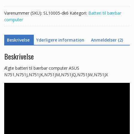
antal
Varenummer (SKU):
SL10005-dk6
Kategori:
Batteri til bærbar
computer
Beskrivelse
Yderligere information
Anmeldelser (2)
Beskrivelse
Ægte batteri til bærbar computer ASUS
N751,N751J,N751JK,N751JM,N751JQ,N751JW,N751JX