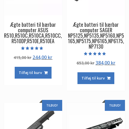
Ægte batteri til bærbar
Ægte batteri til bærbar
computer ASUS
computer SAGER
R510,R510C,R510CA,R510CC,
NP5125,NP5135,NP5160,NP5
R510DP,R510E,R510EA
165,NP5175,NP6165,NP6175,
NP7130
Vurderet
Den
Den
244,00
kr
415,00
kr
5.00
Vurderet
ud af 5
Den
Den
384,00
kr
oprindelige
aktuelle
653,00
kr
5.00
ud af 5
oprindelige
aktuel
pris
pris
Tilføj til kurv
pris
pris
var:
er:
Tilføj til kurv
var:
er:
415,00 kr.
244,00 kr.
653,00 kr.
384,00
TILBUD!
TILBUD!