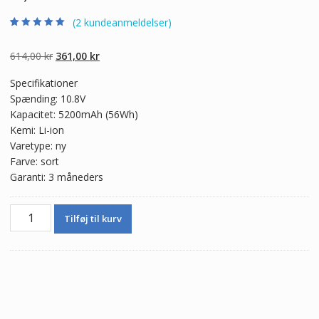
(
2
kundeanmeldelser)
Bedømt som
2
5.00
ud af 5
baseret på
Den
Den
614,00
kr
361,00
kr
kundebedømmel
ser
oprindelige
aktuelle
Specifikationer
pris
pris
Spænding: 10.8V
var:
er:
Kapacitet: 5200mAh (56Wh)
614,00 kr.
361,00 kr.
Kemi: Li-ion
Varetype: ny
Farve: sort
Garanti: 3 måneders
Ægte
Tilføj til kurv
batteri
til
bærbar
computer
ASUS
N751,N751J,N751JK,N751JM,N751JQ,N751JW,N751JX