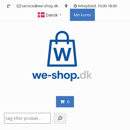
Skip
service@we-shop.dk
Arbejdstid: 10.00-18.00
to
Dansk
Min konto
content
▼
0
Søg