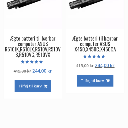
Ægte batteri til bærbar
Ægte batteri til bærbar
computer ASUS
computer ASUS
R510JK,R510JX,R510V,R510V
X450,X450C,X450CA
B,R510VC,R510VX
Vurderet
Den
Den
244,00
kr
415,00
kr
5.00
Vurderet
ud af 5
Den
Den
244,00
kr
415,00
kr
oprindelige
aktuel
5.00
ud af 5
oprindelige
aktuelle
pris
pris
Tilføj til kurv
pris
pris
var:
er:
Tilføj til kurv
var:
er:
415,00 kr.
244,00
415,00 kr.
244,00 kr.