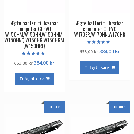
Ægte batteri til bærbar
Ægte batteri til bærbar
computer CLEVO
computer CLEVO
W150HM,W150HN,W150HNM,
W170ER,W170HN,W170HR
W150HNQ,W150HR,W150HRM
,W150HRQ
Vurderet
Den
Den
384,00
kr
653,00
kr
4.50
ud af 5
oprindelige
aktuel
Vurderet
Den
Den
384,00
kr
653,00
kr
5.00
pris
pris
ud af 5
Tilføj til kurv
oprindelige
aktuelle
var:
er:
pris
pris
653,00 kr.
384,00
Tilføj til kurv
var:
er:
653,00 kr.
384,00 kr.
TILBUD!
TILBUD!