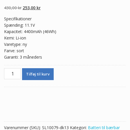
5.00
ud af 5
baseret på
Den
Den
430,00
kr
253,00
kr
kundebedømmel
ser
oprindelige
aktuelle
Specifikationer
pris
pris
Spænding: 11.1V
var:
er:
Kapacitet: 4400mAh (46Wh)
430,00 kr.
253,00 kr.
Kemi: Li-ion
Varetype: ny
Farve: sort
Garanti: 3 måneders
Ægte
Tilføj til kurv
batteri
til
bærbar
computer
ASUS
P501J
antal
Varenummer (SKU):
SL10079-dk13
Kategori:
Batteri til bærbar