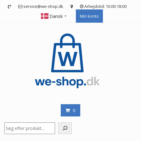
Skip
service@we-shop.dk
Arbejdstid: 10.00-18.00
to
Dansk
Min konto
content
▼
0
Søg