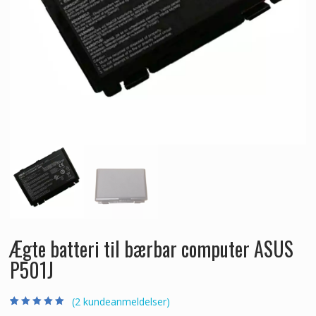
Ægte batteri til bærbar computer ASUS
P501J
(
2
kundeanmeldelser)
Bedømt som
2