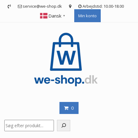
Skip
service@we-shop.dk
Arbejdstid: 10.00-18.00
to
Dansk
Min konto
content
▼
0
Søg