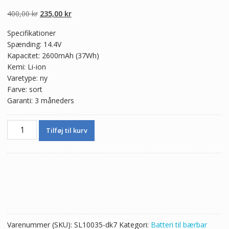
5.00
ud af 5
baseret på
Den
Den
400,00
kr
235,00
kr
kundebedømmel
ser
oprindelige
aktuelle
Specifikationer
pris
pris
Spænding: 14.4V
var:
er:
Kapacitet: 2600mAh (37Wh)
400,00 kr.
235,00 kr.
Kemi: Li-ion
Varetype: ny
Farve: sort
Garanti: 3 måneders
Ægte
Tilføj til kurv
batteri
til
bærbar
computer
ASUS
P550
series
antal
Varenummer (SKU):
SL10035-dk7
Kategori:
Batteri til bærbar