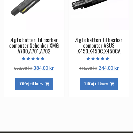
Ægte batteri til bærbar
Ægte batteri til bærbar
computer Schenker XMG
computer ASUS
A700,A701,A702
X450,X450C,X450CA
Vurderet
Vurderet
Den
Den
Den
Den
384,00
kr
244,00
kr
653,00
kr
415,00
kr
5.00
5.00
ud af 5
ud af 5
oprindelige
aktuelle
oprindelige
aktuel
pris
pris
pris
pris
Tilføj til kurv
Tilføj til kurv
var:
er:
var:
er:
653,00 kr.
384,00 kr.
415,00 kr.
244,00