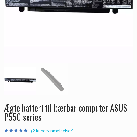
Ægte batteri til bærbar computer ASUS
P550 series
(
2
kundeanmeldelser)
Bedømt som
2