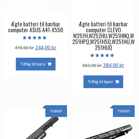
Ægte batteri til bærbar
Ægte batteri til bærbar
computer ASUS A41-X550
computer CLEVO
W251H,W252HU,W251HNQ,W
251HPQ,W251HSQ,W251HU,W
Vurderet
251HUQ
Den
Den
244,00
kr
415,00
kr
5.00
ud af 5
oprindelige
aktuelle
pris
pris
Vurderet
Tilføj til kurv
Den
Den
384,00
kr
653,00
kr
5.00
var:
er:
ud af 5
oprindelige
aktuel
415,00 kr.
244,00 kr.
pris
pris
Tilføj til kurv
var:
er:
653,00 kr.
384,00
TILBUD!
TILBUD!