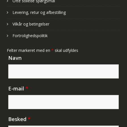
Ofte stillede spørgsmål
Levering, retur og afbestilling
Vilkår og betingelser
Fortrolighedspolitik
Felter markeret med en
*
skal udfyldes
Navn
E-mail
*
Besked
*