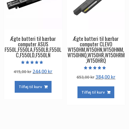
Ægte batteri til bærbar
Ægte batteri til bærbar
computer ASUS
computer CLEVO
F550L,F550LA,F550LB,F550L
W150HM,W150HN,W150HNM,
C,F550LD,F550LN
W150HNQ,W150HR,W150HRM
,W150HRQ
Vurderet
Den
Den
244,00
kr
415,00
kr
5.00
Vurderet
ud af 5
Den
Den
384,00
kr
oprindelige
aktuelle
653,00
kr
5.00
ud af 5
oprindelige
aktuel
pris
pris
Tilføj til kurv
pris
pris
var:
er:
Tilføj til kurv
var:
er:
415,00 kr.
244,00 kr.
653,00 kr.
384,00