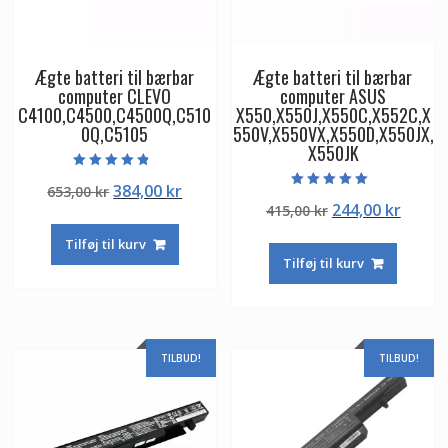
Ægte batteri til bærbar
Ægte batteri til bærbar
computer CLEVO
computer ASUS
C4100,C4500,C4500Q,C510
X550,X550J,X550C,X552C,X
0Q,C5105
550V,X550VX,X550D,X550JX,
X550JK
Vurderet
Den
Den
384,00
kr
653,00
kr
4.50
Vurderet
ud af 5
Den
Den
244,00
kr
oprindelige
aktuelle
415,00
kr
5.00
ud af 5
oprindelige
aktuel
pris
pris
Tilføj til kurv
pris
pris
var:
er:
Tilføj til kurv
var:
er:
653,00 kr.
384,00 kr.
415,00 kr.
244,00
TILBUD!
TILBUD!