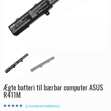
Ægte batteri til bærbar computer ASUS
R411M
(
2
kundeanmeldelser)
Bedømt som
2