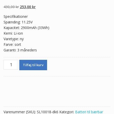
5.00
ud af 5
baseret på
Den
Den
430,00
kr
253,00
kr
kundebedømmel
ser
oprindelige
aktuelle
Specifikationer
pris
pris
Spænding: 11.25V
var:
er:
Kapacitet: 2900mAh (33Wh)
430,00 kr.
253,00 kr.
Kemi: Li-ion
Varetype: ny
Farve: sort
Garanti: 3 måneders
Ægte
Tilføj til kurv
batteri
til
bærbar
computer
ASUS
R411M
antal
Varenummer (SKU):
SL10018-dk6
Kategori:
Batteri til bærbar