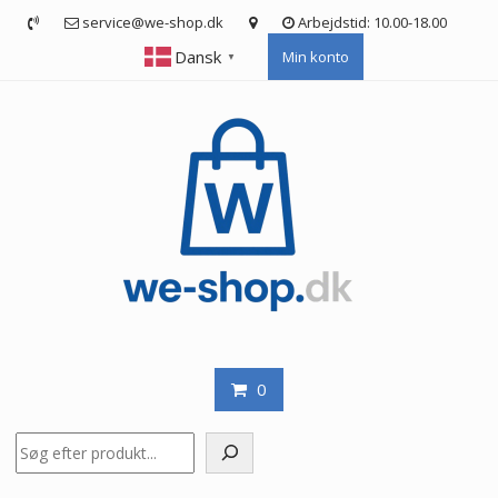
Skip
service@we-shop.dk
Arbejdstid: 10.00-18.00
to
Dansk
Min konto
content
▼
0
Søg