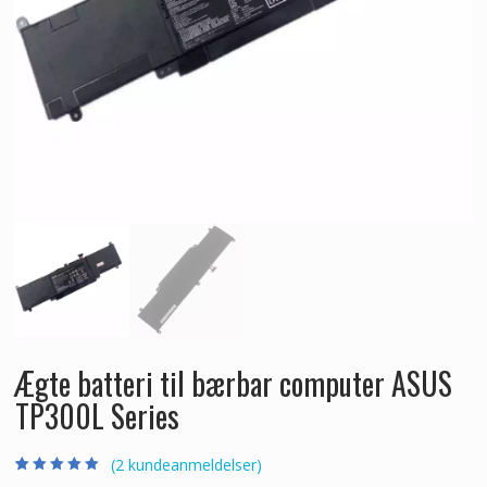
Ægte batteri til bærbar computer ASUS
TP300L Series
(
2
kundeanmeldelser)
Bedømt som
2