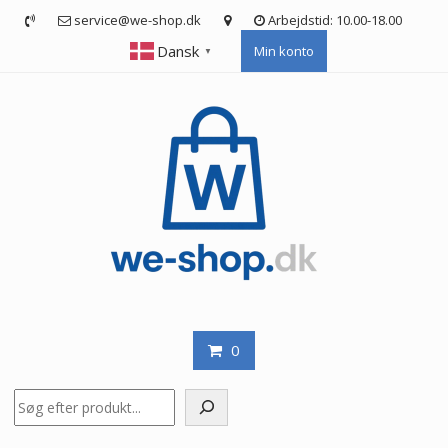
Skip
service@we-shop.dk
Arbejdstid: 10.00-18.00
to
Dansk
Min konto
content
▼
0
Søg