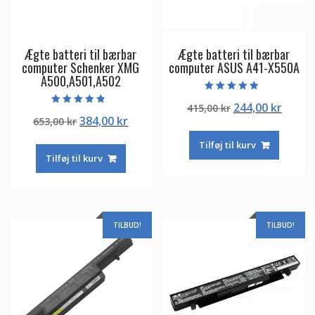
Ægte batteri til bærbar
Ægte batteri til bærbar
computer Schenker XMG
computer ASUS A41-X550A
A500,A501,A502
Vurderet
Den
Den
244,00
kr
415,00
kr
5.00
Vurderet
ud af 5
Den
Den
384,00
kr
653,00
kr
oprindelige
aktuel
4.50
ud af 5
oprindelige
aktuelle
pris
pris
Tilføj til kurv
pris
pris
var:
er:
Tilføj til kurv
var:
er:
415,00 kr.
244,00
653,00 kr.
384,00 kr.
TILBUD!
TILBUD!