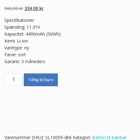
5.00
ud af 5
baseret på
Den
Den
568,00
kr
334,00
kr
kundebedømmel
ser
oprindelige
aktuelle
Specifikationer
pris
pris
Spænding: 11.31V
var:
er:
Kapacitet: 4400mAh (50Wh)
568,00 kr.
334,00 kr.
Kemi: Li-ion
Varetype: ny
Farve: sort
Garanti: 3 måneders
Ægte
Tilføj til kurv
batteri
til
bærbar
computer
ASUS
TP300L
Series
antal
Varenummer (SKU):
SL10059-dk6
Kategori:
Batteri til bærbar