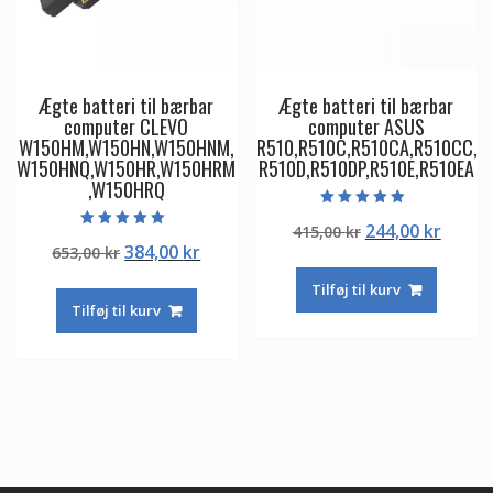
Ægte batteri til bærbar
Ægte batteri til bærbar
computer CLEVO
computer ASUS
W150HM,W150HN,W150HNM,
R510,R510C,R510CA,R510CC,
W150HNQ,W150HR,W150HRM
R510D,R510DP,R510E,R510EA
,W150HRQ
Vurderet
Den
Den
244,00
kr
415,00
kr
4.50
Vurderet
ud af 5
Den
Den
384,00
kr
653,00
kr
oprindelige
aktuel
5.00
ud af 5
oprindelige
aktuelle
pris
pris
Tilføj til kurv
pris
pris
var:
er:
Tilføj til kurv
var:
er:
415,00 kr.
244,00
653,00 kr.
384,00 kr.