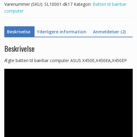
Varenummer (SKU):
SL10001-dk17
Kategori:
Batteri til bærbar
computer
Beskrivelse
Yderligere information
Anmeldelser (2)
Beskrivelse
Ægte batteri til bærbar computer ASUS X450E,X450EA,X450EP