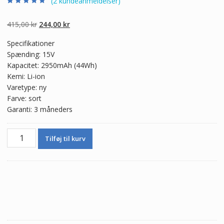
(
2
kundeanmeldelser)
Bedømt som
2
4.50
ud af 5
baseret på
Den
Den
415,00
kr
244,00
kr
kundebedømme
lser
oprindelige
aktuelle
Specifikationer
pris
pris
Spænding: 15V
var:
er:
Kapacitet: 2950mAh (44Wh)
415,00 kr.
244,00 kr.
Kemi: Li-ion
Varetype: ny
Farve: sort
Garanti: 3 måneders
Ægte
Tilføj til kurv
batteri
til
bærbar
computer
ASUS
X450E,X450EA,X450EP
antal