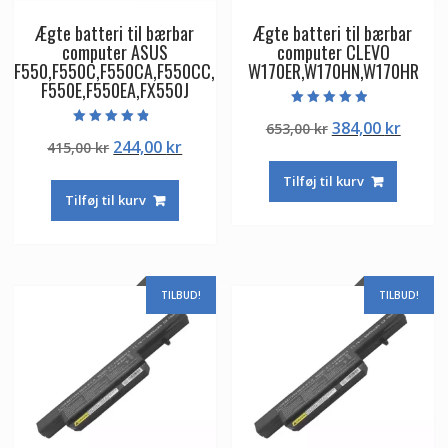
Ægte batteri til bærbar
Ægte batteri til bærbar
computer ASUS
computer CLEVO
F550,F550C,F550CA,F550CC,
W170ER,W170HN,W170HR
F550E,F550EA,FX550J
Vurderet
Den
Den
384,00
kr
653,00
kr
4.50
Vurderet
ud af 5
Den
Den
244,00
kr
415,00
kr
oprindelige
aktuel
4.50
ud af 5
oprindelige
aktuelle
pris
pris
Tilføj til kurv
pris
pris
var:
er:
Tilføj til kurv
var:
er:
653,00 kr.
384,00
415,00 kr.
244,00 kr.
TILBUD!
TILBUD!