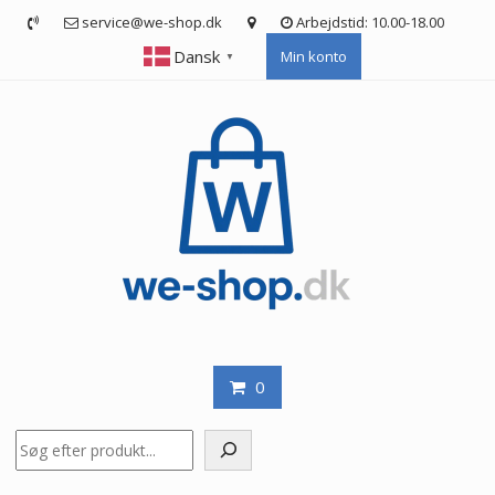
Skip
service@we-shop.dk
Arbejdstid: 10.00-18.00
to
Dansk
Min konto
content
▼
0
Søg