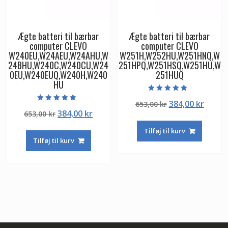
Ægte batteri til bærbar
Ægte batteri til bærbar
computer CLEVO
computer CLEVO
W240EU,W24AEU,W24AHU,W
W251H,W252HU,W251HNQ,W
24BHU,W240C,W240CU,W24
251HPQ,W251HSQ,W251HU,W
0EU,W240EUQ,W240H,W240
251HUQ
HU
Vurderet
Den
Den
384,00
kr
653,00
kr
5.00
Vurderet
ud af 5
Den
Den
384,00
kr
653,00
kr
oprindelige
aktuel
5.00
ud af 5
oprindelige
aktuelle
pris
pris
Tilføj til kurv
pris
pris
var:
er:
Tilføj til kurv
var:
er:
653,00 kr.
384,00
653,00 kr.
384,00 kr.