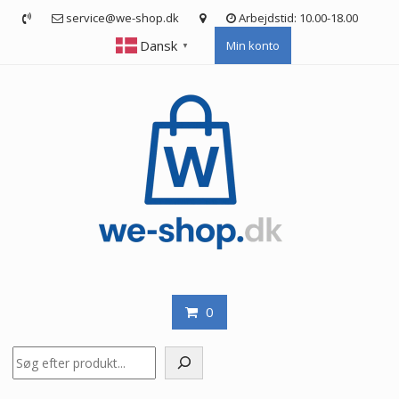
Skip
service@we-shop.dk
Arbejdstid: 10.00-18.00
to
Dansk
Min konto
content
▼
0
Søg