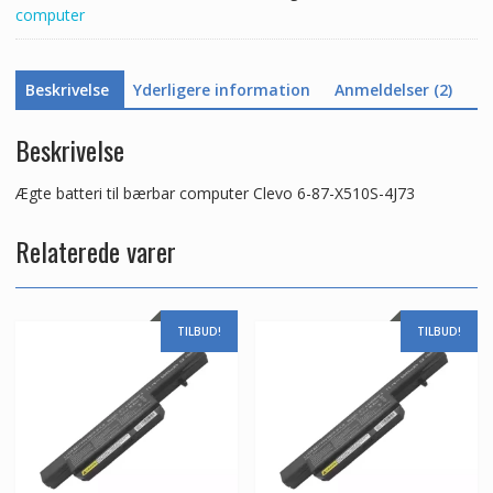
computer
antal
Beskrivelse
Yderligere information
Anmeldelser (2)
Beskrivelse
Ægte batteri til bærbar computer Clevo 6-87-X510S-4J73
Relaterede varer
TILBUD!
TILBUD!