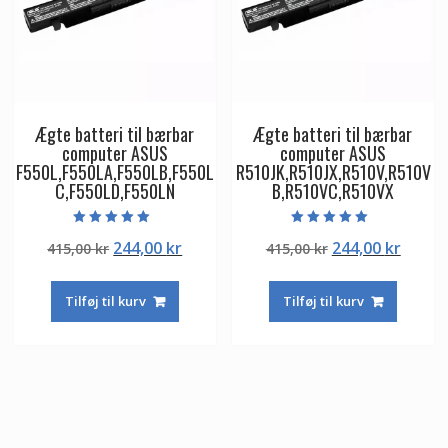
Ægte batteri til bærbar
Ægte batteri til bærbar
computer ASUS
computer ASUS
F550L,F550LA,F550LB,F550L
R510JK,R510JX,R510V,R510V
C,F550LD,F550LN
B,R510VC,R510VX
Vurderet
Vurderet
Den
Den
Den
Den
244,00
kr
244,00
kr
415,00
kr
415,00
kr
5.00
5.00
ud af 5
ud af 5
oprindelige
aktuelle
oprindelige
aktuel
pris
pris
pris
pris
Tilføj til kurv
Tilføj til kurv
var:
er:
var:
er:
415,00 kr.
244,00 kr.
415,00 kr.
244,00