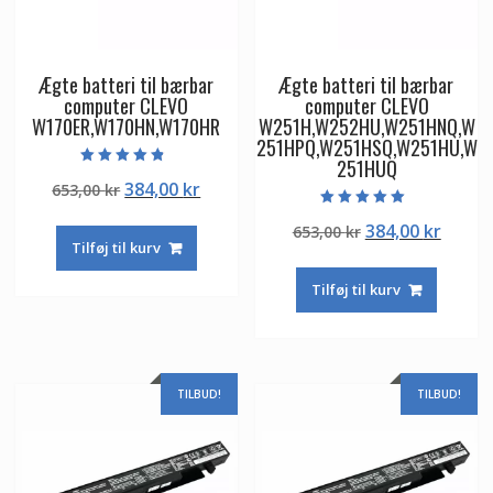
Ægte batteri til bærbar
Ægte batteri til bærbar
computer CLEVO
computer CLEVO
W170ER,W170HN,W170HR
W251H,W252HU,W251HNQ,W
251HPQ,W251HSQ,W251HU,W
251HUQ
Vurderet
Den
Den
384,00
kr
653,00
kr
4.50
ud af 5
oprindelige
aktuelle
Vurderet
Den
Den
384,00
kr
653,00
kr
5.00
pris
pris
ud af 5
Tilføj til kurv
oprindelige
aktuel
var:
er:
pris
pris
653,00 kr.
384,00 kr.
Tilføj til kurv
var:
er:
653,00 kr.
384,00
TILBUD!
TILBUD!