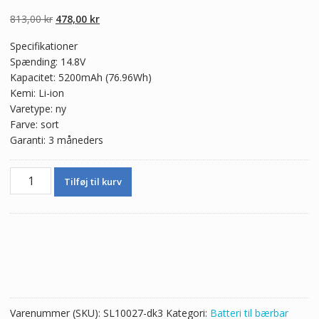
5.00
ud af 5
baseret på
Den
Den
813,00
kr
478,00
kr
kundebedømmel
ser
oprindelige
aktuelle
Specifikationer
pris
pris
Spænding: 14.8V
var:
er:
Kapacitet: 5200mAh (76.96Wh)
813,00 kr.
478,00 kr.
Kemi: Li-ion
Varetype: ny
Farve: sort
Garanti: 3 måneders
Ægte
Tilføj til kurv
batteri
til
bærbar
computer
Clevo
6-
87-
X510S-
Varenummer (SKU):
SL10027-dk3
Kategori:
Batteri til bærbar
4J73