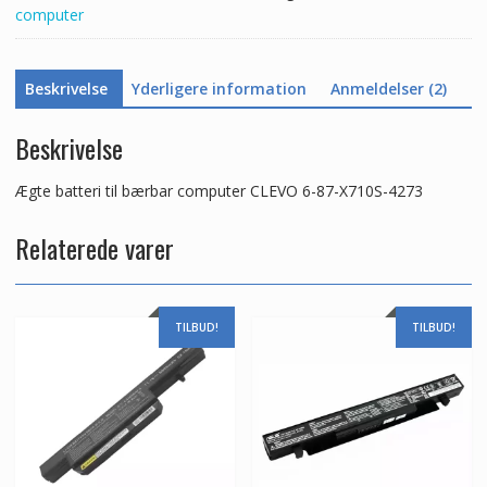
computer
antal
Beskrivelse
Yderligere information
Anmeldelser (2)
Beskrivelse
Ægte batteri til bærbar computer CLEVO 6-87-X710S-4273
Relaterede varer
TILBUD!
TILBUD!