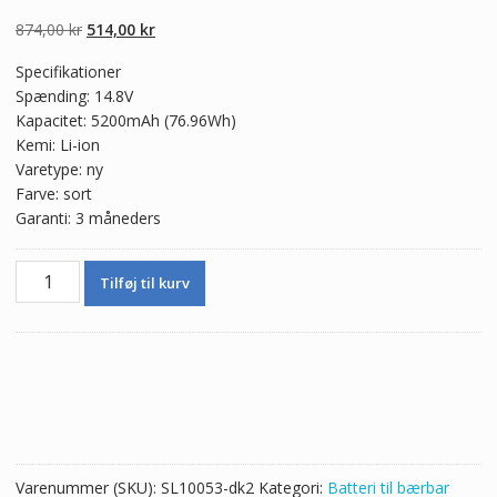
4.50
ud af 5
baseret på
Den
Den
874,00
kr
514,00
kr
kundebedømme
lser
oprindelige
aktuelle
Specifikationer
pris
pris
Spænding: 14.8V
var:
er:
Kapacitet: 5200mAh (76.96Wh)
874,00 kr.
514,00 kr.
Kemi: Li-ion
Varetype: ny
Farve: sort
Garanti: 3 måneders
Ægte
Tilføj til kurv
batteri
til
bærbar
computer
CLEVO
6-
87-
X710S-
Varenummer (SKU):
SL10053-dk2
Kategori:
Batteri til bærbar
4273