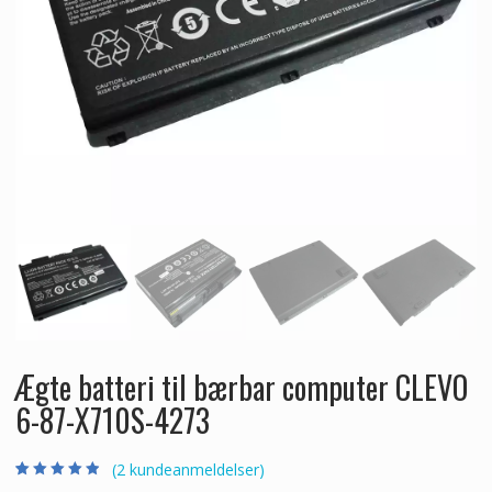
Ægte batteri til bærbar computer CLEVO
6-87-X710S-4273
(
2
kundeanmeldelser)
Bedømt som
2