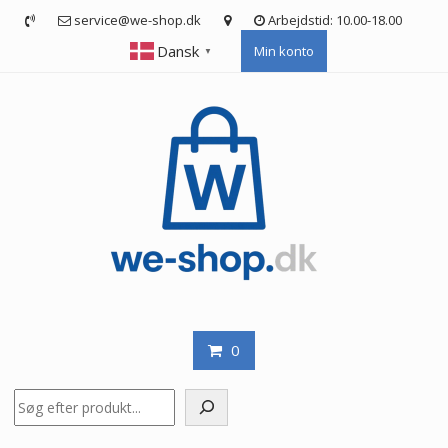
Skip
service@we-shop.dk
Arbejdstid: 10.00-18.00
to
Dansk
Min konto
content
▼
0
Søg