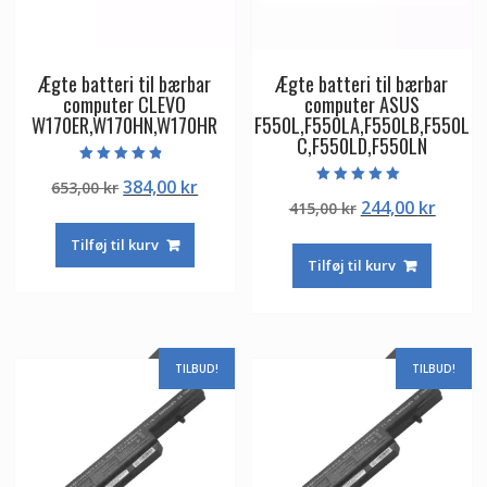
Ægte batteri til bærbar
Ægte batteri til bærbar
computer CLEVO
computer ASUS
W170ER,W170HN,W170HR
F550L,F550LA,F550LB,F550L
C,F550LD,F550LN
Vurderet
Den
Den
384,00
kr
653,00
kr
4.50
Vurderet
ud af 5
Den
Den
244,00
kr
oprindelige
aktuelle
415,00
kr
5.00
ud af 5
oprindelige
aktuel
pris
pris
Tilføj til kurv
pris
pris
var:
er:
Tilføj til kurv
var:
er:
653,00 kr.
384,00 kr.
415,00 kr.
244,00
TILBUD!
TILBUD!