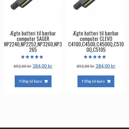
Ægte batteri til bærbar
Ægte batteri til bærbar
computer SAGER
computer CLEVO
NP2240,NP2252,NP3260,NP3
C4100,C4500,C4500Q,C510
265
0Q,C5105
Vurderet
Vurderet
Den
Den
Den
Den
384,00
kr
384,00
kr
653,00
kr
653,00
kr
4.50
4.50
ud af 5
ud af 5
oprindelige
aktuelle
oprindelige
aktuel
pris
pris
pris
pris
Tilføj til kurv
Tilføj til kurv
var:
er:
var:
er:
653,00 kr.
384,00 kr.
653,00 kr.
384,00