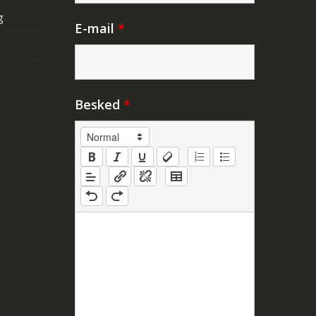
g
E-mail
*
Besked
*