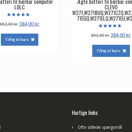
atteri til bærbar computer
Ægte batteri til bærbar co
LDLC
CLEVO
W271,W271BUQ,W271CZQ,W2
71EGQ,W271ELQ,W271EU,W
Vurderet
Den
Den
384,00
kr
653,00
kr
5.00
ud af 5
oprindelige
aktuelle
Vurderet
Den
384,00
kr
653,00
kr
5.00
pris
pris
ud af 5
Tilføj til kurv
oprindeli
var:
er:
pris
653,00 kr.
384,00 kr.
Tilføj til kurv
var:
653,00 kr.
Hurtige links
d
Ofte stillede spørgsmål