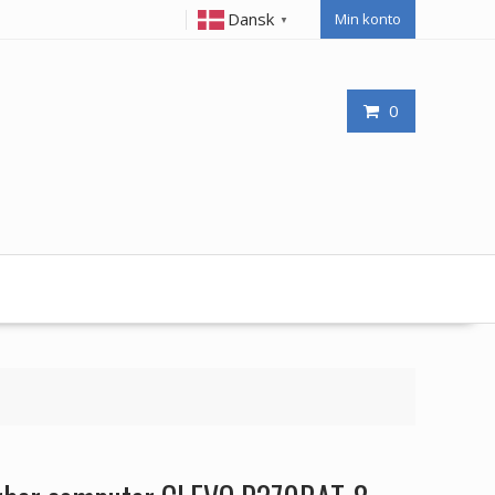
Dansk
Min konto
▼
0