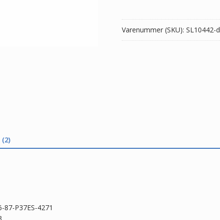
8
antal
Varenummer (SKU):
SL10442-d
(2)
,6-87-P37ES-4271
3