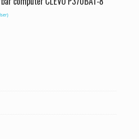
ærbar computer CLEVO P370BAT-8
ser)