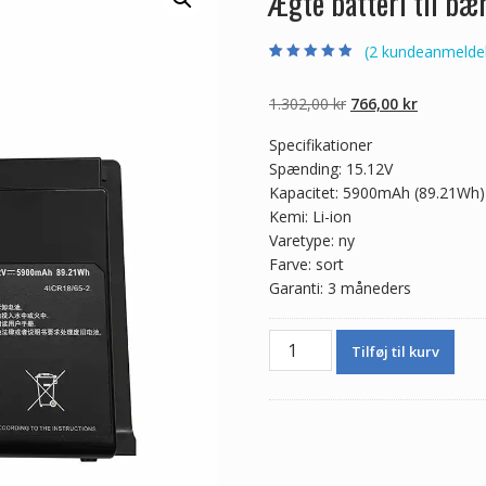
Ægte batteri til b
(
2
kundeanmeldel
Bedømt som
2
5.00
ud af 5
baseret på
Den
Den
1.302,00
kr
766,00
kr
kundebedømmel
ser
oprindelige
aktuelle
Specifikationer
pris
pris
Spænding: 15.12V
var:
er:
Kapacitet: 5900mAh (89.21Wh)
1.302,00 kr.
766,00 kr.
Kemi: Li-ion
Varetype: ny
Farve: sort
Garanti: 3 måneders
Ægte
Tilføj til kurv
batteri
til
bærbar
computer
CLEVO
P370BAT-