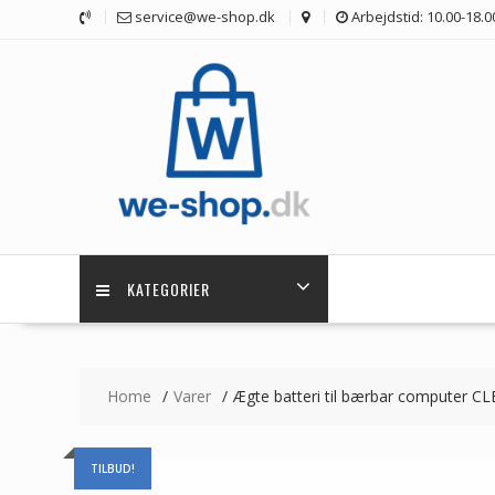
Skip
service@we-shop.dk
Arbejdstid: 10.00-18.0
to
content
KATEGORIER
Home
Varer
Ægte batteri til bærbar computer 
TILBUD!