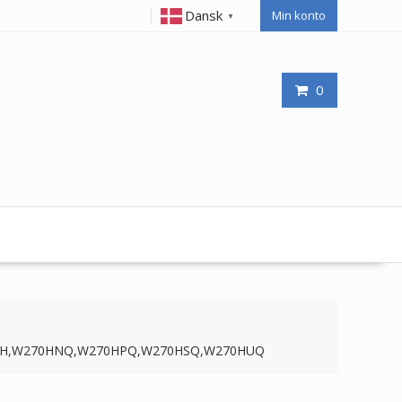
Dansk
Min konto
▼
0
W270H,W270HNQ,W270HPQ,W270HSQ,W270HUQ