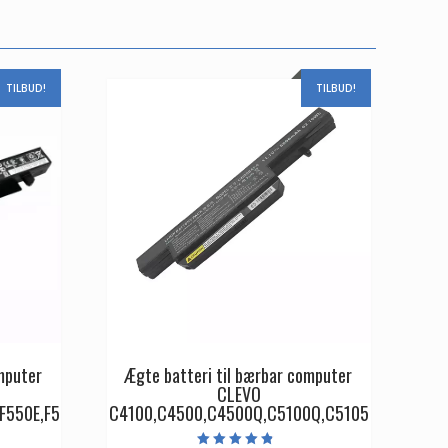
TILBUD!
TILBUD!
mputer
Ægte batteri til bærbar computer
CLEVO
F550E,F5
C4100,C4500,C4500Q,C5100Q,C5105