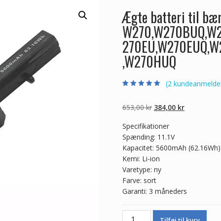
Ægte batteri til b
W270,W270BUQ,W2
270EU,W270EUQ,W
,W270HUQ
(
2
kundeanmeldel
Bedømt som
2
5.00
ud af 5
baseret på
Den
Den
653,00
kr
384,00
kr
kundebedømmel
ser
oprindelige
aktuelle
Specifikationer
pris
pris
Spænding: 11.1V
var:
er:
Kapacitet: 5600mAh (62.16Wh)
653,00 kr.
384,00 kr.
Kemi: Li-ion
Varetype: ny
Farve: sort
Garanti: 3 måneders
Ægte
Tilføj til kurv