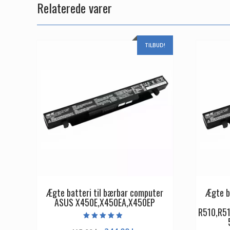
Relaterede varer
TILBUD!
Ægte batteri til bærbar computer
Ægte b
ASUS X450E,X450EA,X450EP
R510,R5
Vurderet