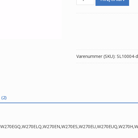
batteri
til
bærbar
computer
CLEVO
W270,W270BUQ,W270EGQ,W2
antal
Varenummer (SKU):
SL10004-d
(2)
70BUQ,W270EGQ,W270ELQ,W270EN,W270ES,W270EU,W270EUQ,W27