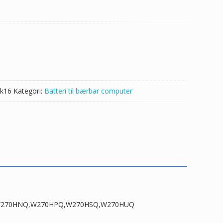
70ELQ,W270EN,W270ES,W270EU,W270EUQ,W270H,W270HNQ,W2
k16
Kategori:
Batteri til bærbar computer
0H,W270HNQ,W270HPQ,W270HSQ,W270HUQ