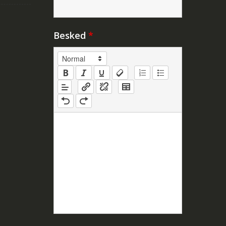
Besked
*