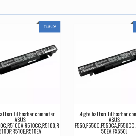
TILBUD!
atteri til bærbar computer
Ægte batteri til bærbar co
ASUS
ASUS
10C,R510CA,R510CC,R510D,R
F550,F550C,F550CA,F550CC,
510DP,R510E,R510EA
50EA,FX550J