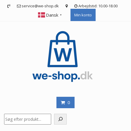
Skip
service@we-shop.dk
Arbejdstid: 10.00-18.00
to
Dansk
Min konto
content
▼
0
Søg