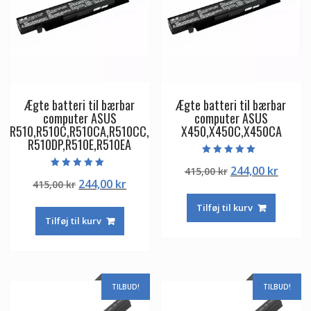
Ægte batteri til bærbar
Ægte batteri til bærbar
computer ASUS
computer ASUS
R510,R510C,R510CA,R510CC,
X450,X450C,X450CA
R510DP,R510E,R510EA
Vurderet
Den
Den
244,00
kr
415,00
kr
5.00
Vurderet
ud af 5
Den
Den
244,00
kr
415,00
kr
oprindelige
aktuel
5.00
ud af 5
oprindelige
aktuelle
pris
pris
Tilføj til kurv
pris
pris
var:
er:
Tilføj til kurv
var:
er:
415,00 kr.
244,00
415,00 kr.
244,00 kr.
TILBUD!
TILBUD!