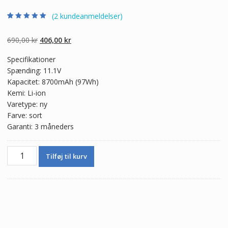
(
2
kundeanmeldelser)
Bedømt som
2
5.00
ud af 5
baseret på
Den
Den
690,00
kr
406,00
kr
kundebedømmel
ser
oprindelige
aktuelle
Specifikationer
pris
pris
Spænding: 11.1V
var:
er:
Kapacitet: 8700mAh (97Wh)
690,00 kr.
406,00 kr.
Kemi: Li-ion
Varetype: ny
Farve: sort
Garanti: 3 måneders
Ægte
Tilføj til kurv
batteri
til
bærbar
computer
DELL
3DJH7,