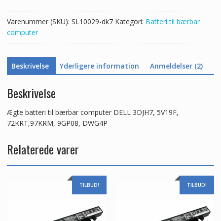
5V19F,
72KRT,97KRM,
Varenummer (SKU):
SL10029-dk7
Kategori:
Batteri til bærbar
9GP08,
computer
DWG4P
antal
Beskrivelse
Yderligere information
Anmeldelser (2)
Beskrivelse
Ægte batteri til bærbar computer DELL 3DJH7, 5V19F,
72KRT,97KRM, 9GP08, DWG4P
Relaterede varer
TILBUD!
TILBUD!