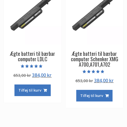
Ægte batteri til bærbar
Ægte batteri til bærbar
computer LDLC
computer Schenker XMG
A700,A701,A702
Vurderet
Den
Den
384,00
kr
653,00
kr
5.00
Vurderet
ud af 5
Den
Den
384,00
kr
oprindelige
aktuelle
653,00
kr
5.00
ud af 5
oprindelige
aktuel
pris
pris
Tilføj til kurv
pris
pris
var:
er:
Tilføj til kurv
var:
er:
653,00 kr.
384,00 kr.
653,00 kr.
384,00