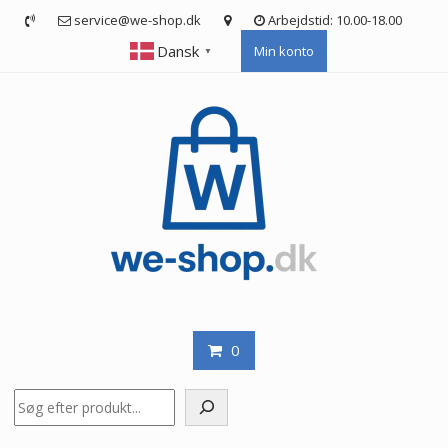
Skip
service@we-shop.dk
Arbejdstid: 10.00-18.00
to
Dansk
Min konto
content
▼
0
Søg