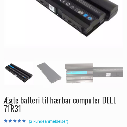
Ægte batteri til bærbar computer DELL
71R31
(
2
kundeanmeldelser)
Bedømt som
2