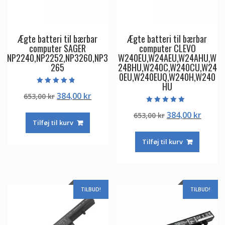
Ægte batteri til bærbar
Ægte batteri til bærbar
computer SAGER
computer CLEVO
NP2240,NP2252,NP3260,NP3
W240EU,W24AEU,W24AHU,W
265
24BHU,W240C,W240CU,W24
0EU,W240EUQ,W240H,W240
HU
Vurderet
Den
Den
384,00
kr
653,00
kr
4.50
ud af 5
oprindelige
aktuelle
Vurderet
Den
Den
384,00
kr
653,00
kr
5.00
pris
pris
ud af 5
Tilføj til kurv
oprindelige
aktuel
var:
er:
pris
pris
653,00 kr.
384,00 kr.
Tilføj til kurv
var:
er:
653,00 kr.
384,00
TILBUD!
TILBUD!