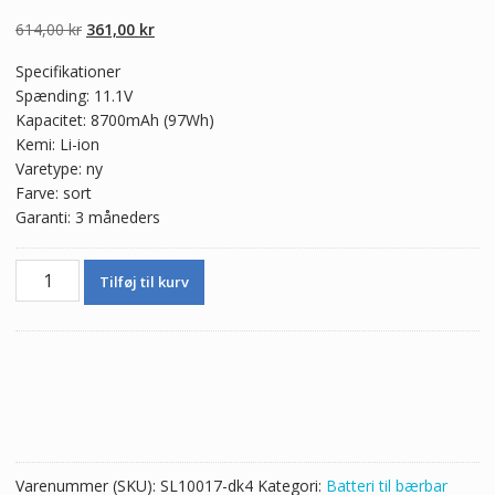
4.50
ud af 5
baseret på
Den
Den
614,00
kr
361,00
kr
kundebedømme
lser
oprindelige
aktuelle
Specifikationer
pris
pris
Spænding: 11.1V
var:
er:
Kapacitet: 8700mAh (97Wh)
614,00 kr.
361,00 kr.
Kemi: Li-ion
Varetype: ny
Farve: sort
Garanti: 3 måneders
Ægte
Tilføj til kurv
batteri
til
bærbar
computer
DELL
71R31
antal
Varenummer (SKU):
SL10017-dk4
Kategori:
Batteri til bærbar