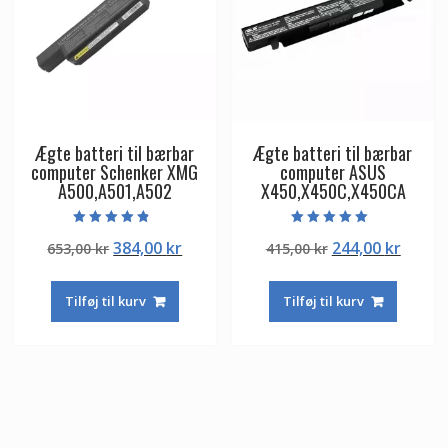
Ægte batteri til bærbar
Ægte batteri til bærbar
computer Schenker XMG
computer ASUS
A500,A501,A502
X450,X450C,X450CA
Vurderet
Vurderet
Den
Den
Den
Den
384,00
kr
244,00
kr
653,00
kr
415,00
kr
4.50
5.00
ud af 5
ud af 5
oprindelige
aktuelle
oprindelige
aktuel
pris
pris
pris
pris
Tilføj til kurv
Tilføj til kurv
var:
er:
var:
er:
653,00 kr.
384,00 kr.
415,00 kr.
244,00