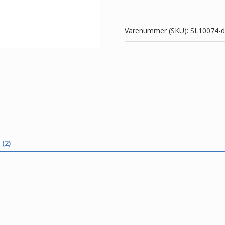
E5550
antal
Varenummer (SKU):
SL10074-d
(2)