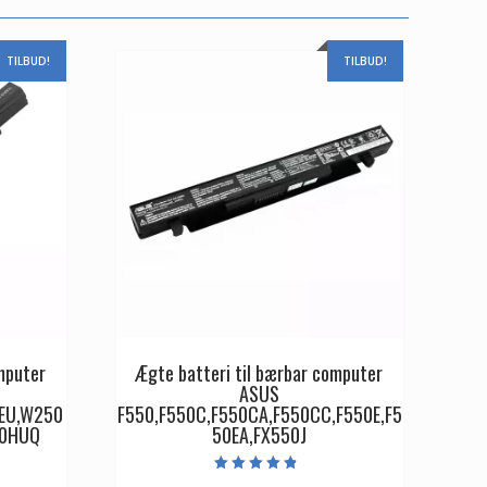
TILBUD!
TILBUD!
mputer
Ægte batteri til bærbar computer
ASUS
EU,W250
F550,F550C,F550CA,F550CC,F550E,F5
50HUQ
50EA,FX550J
Vurderet