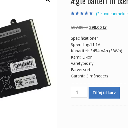
Ægte batteri til b
(
2
kundeanmeldel
Bedømt som
2
5.00
ud af 5
baseret på
Den
Den
507,00
kr
298,00
kr
kundebedømmel
ser
oprindelige
aktuelle
Specifikationer
pris
pris
Spænding:11.1V
var:
er:
Kapacitet: 3454mAh (38Wh)
507,00 kr.
298,00 kr.
Kemi: Li-ion
Varetype: ny
Farve: sort
Garanti: 3 måneders
Ægte
Tilføj til kurv
batteri
til
bærbar
computer
DELL
Latitude