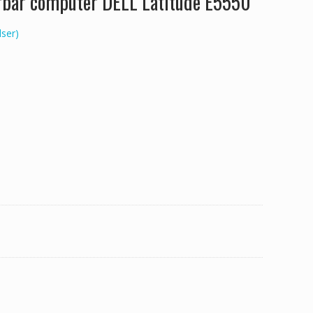
ærbar computer DELL Latitude E5550
ser)