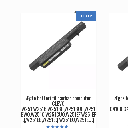
TILBUD!
Ægte batteri til bærbar computer
Ægte b
CLEVO
W251,W251B,W251BU,W251BUQ,W251
C4100,C
BWQ,W251C,W251CUQ,W251EF,W251EF
Q,W251EG,W251EQ,W251EU,W251EUQ