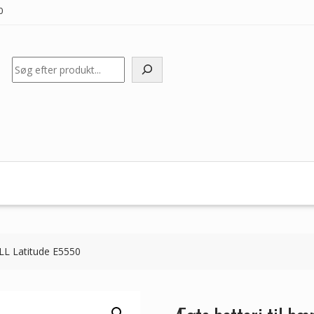
0
Søg
LL Latitude E5550