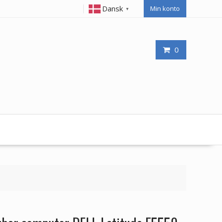
Dansk
Min konto
▼
0