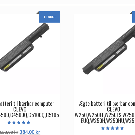
TILBUD!
atteri til bærbar computer
Ægte batteri til bærbar co
CLEVO
CLEVO
4500,C4500Q,C5100Q,C5105
W250,W250EF,W250ES,W250
EUQ,W250H,W250HU,W2
Vurderet
Den
Den
384,00
kr
653,00
kr
4.50
Vurderet