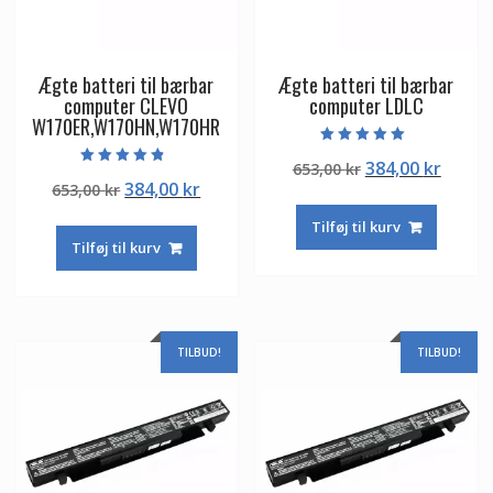
Ægte batteri til bærbar
Ægte batteri til bærbar
computer CLEVO
computer LDLC
W170ER,W170HN,W170HR
Vurderet
Den
Den
384,00
kr
653,00
kr
5.00
Vurderet
ud af 5
Den
Den
384,00
kr
653,00
kr
oprindelige
aktuel
4.50
ud af 5
oprindelige
aktuelle
pris
pris
Tilføj til kurv
pris
pris
var:
er:
Tilføj til kurv
var:
er:
653,00 kr.
384,00
653,00 kr.
384,00 kr.
TILBUD!
TILBUD!