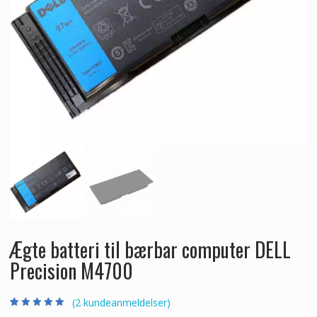
Ægte batteri til bærbar computer DELL
Precision M4700
(
2
kundeanmeldelser)
Bedømt som
2