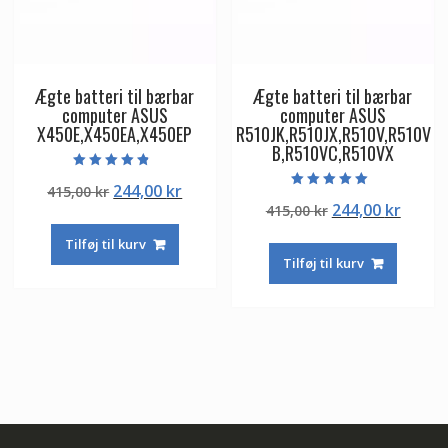
Ægte batteri til bærbar
Ægte batteri til bærbar
computer ASUS
computer ASUS
X450E,X450EA,X450EP
R510JK,R510JX,R510V,R510V
B,R510VC,R510VX
Vurderet
Den
Den
244,00
kr
415,00
kr
4.50
Vurderet
ud af 5
Den
Den
244,00
kr
oprindelige
aktuelle
415,00
kr
5.00
ud af 5
oprindelige
aktuel
pris
pris
Tilføj til kurv
pris
pris
var:
er:
Tilføj til kurv
var:
er:
415,00 kr.
244,00 kr.
415,00 kr.
244,00