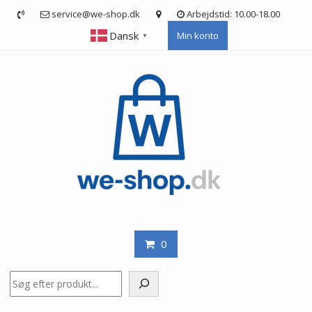
Skip
service@we-shop.dk
Arbejdstid: 10.00-18.00
to
Dansk
Min konto
content
▼
0
Søg