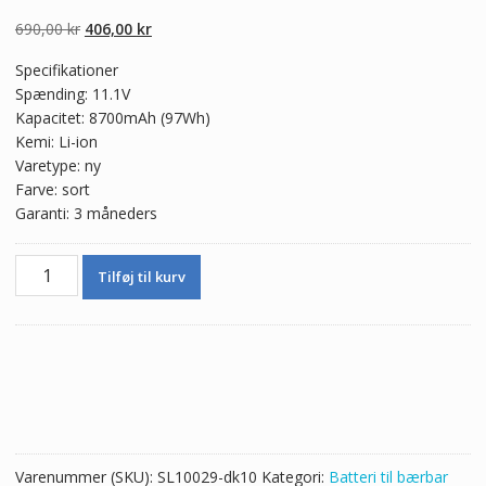
5.00
ud af 5
baseret på
Den
Den
690,00
kr
406,00
kr
kundebedømmel
ser
oprindelige
aktuelle
Specifikationer
pris
pris
Spænding: 11.1V
var:
er:
Kapacitet: 8700mAh (97Wh)
690,00 kr.
406,00 kr.
Kemi: Li-ion
Varetype: ny
Farve: sort
Garanti: 3 måneders
Ægte
Tilføj til kurv
batteri
til
bærbar
computer
DELL
Precision
M4700
antal
Varenummer (SKU):
SL10029-dk10
Kategori:
Batteri til bærbar