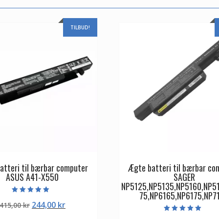
TILBUD!
atteri til bærbar computer
Ægte batteri til bærbar co
ASUS A41-X550
SAGER
NP5125,NP5135,NP5160,NP5
75,NP6165,NP6175,NP7
Vurderet
Den
Den
244,00
kr
415,00
kr
5.00
ud af 5
oprindelige
aktuelle
Vurderet