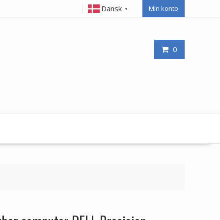
Dansk
Min konto
▼
0