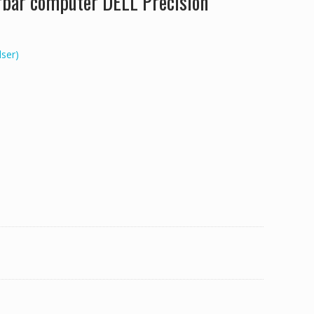
ærbar computer DELL Precision
ser)