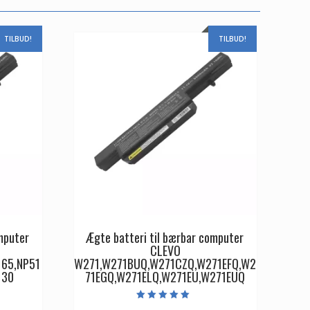
TILBUD!
TILBUD!
mputer
Ægte batteri til bærbar computer
CLEVO
165,NP51
W271,W271BUQ,W271CZQ,W271EFQ,W2
130
71EGQ,W271ELQ,W271EU,W271EUQ
Vurderet