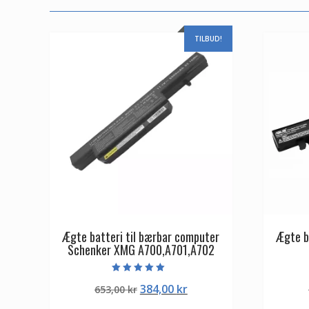
TILBUD!
Ægte batteri til bærbar computer
Ægte b
Schenker XMG A700,A701,A702
Vurderet
Den
Den
384,00
kr
653,00
kr
5.00
ud af 5
oprindelige
aktuelle