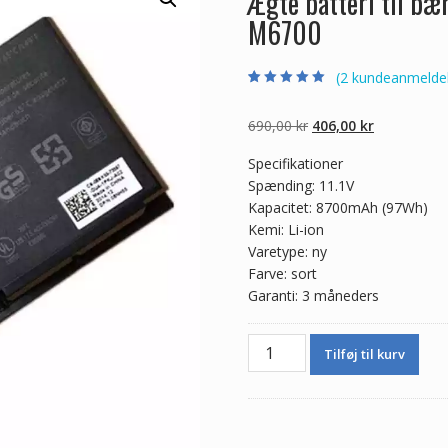
Ægte batteri til b
M6700
(
2
kundeanmeldel
Bedømt som
2
5.00
ud af 5
baseret på
Den
Den
690,00
kr
406,00
kr
kundebedømmel
ser
oprindelige
aktuelle
Specifikationer
pris
pris
Spænding: 11.1V
var:
er:
Kapacitet: 8700mAh (97Wh)
690,00 kr.
406,00 kr.
Kemi: Li-ion
Varetype: ny
Farve: sort
Garanti: 3 måneders
Ægte
Tilføj til kurv
batteri
til
bærbar
computer