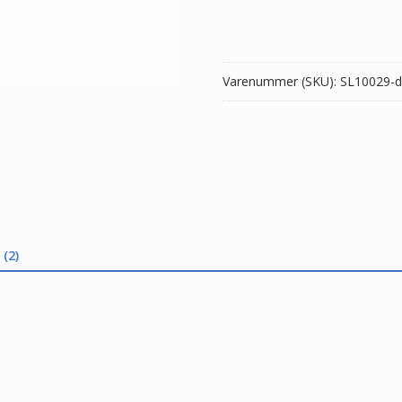
DELL
Precision
M6700
antal
Varenummer (SKU):
SL10029-d
(2)