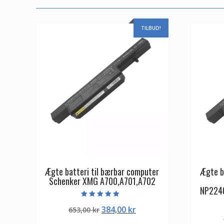
TILBUD!
Ægte batteri til bærbar computer
Ægte b
Schenker XMG A700,A701,A702
NP224
Vurderet
Den
Den
384,00
kr
653,00
kr
5.00
ud af 5
oprindelige
aktuelle