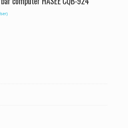
ærbar computer HASEE CQB-924
ser)