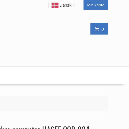
Dansk
Min konto
▼
0