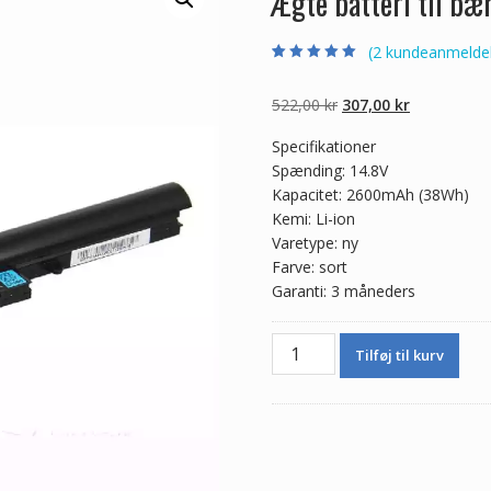
Ægte batteri til b
(
2
kundeanmeldel
Bedømt som
2
5.00
ud af 5
baseret på
Den
Den
522,00
kr
307,00
kr
kundebedømmel
ser
oprindelige
aktuelle
Specifikationer
pris
pris
Spænding: 14.8V
var:
er:
Kapacitet: 2600mAh (38Wh)
522,00 kr.
307,00 kr.
Kemi: Li-ion
Varetype: ny
Farve: sort
Garanti: 3 måneders
Ægte
Tilføj til kurv
batteri
til
bærbar
computer
HASEE
CQB-