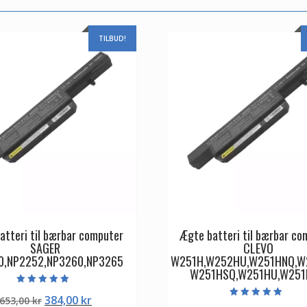
TILBUD!
atteri til bærbar computer
Ægte batteri til bærbar co
SAGER
CLEVO
0,NP2252,NP3260,NP3265
W251H,W252HU,W251HNQ,W
W251HSQ,W251HU,W25
Vurderet
Den
Den
384,00
kr
653,00
kr
4.50
Vurderet