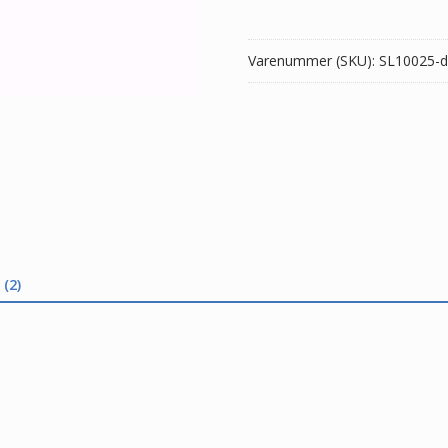
924
antal
Varenummer (SKU):
SL10025-d
(2)