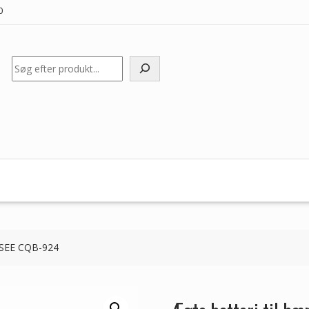
0
Søg
HASEE CQB-924