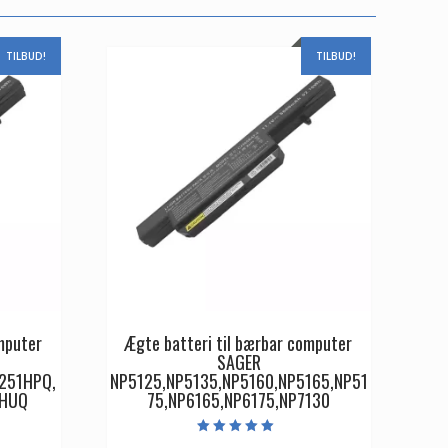
TILBUD!
TILBUD!
mputer
Ægte batteri til bærbar computer
SAGER
251HPQ,
NP5125,NP5135,NP5160,NP5165,NP51
1HUQ
75,NP6165,NP6175,NP7130
Vurderet