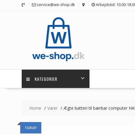
Skip
service@we-shop.dk
Arbejdstid: 10.00-18.0
to
content
KATEGORIER
Home
Varer
Ægte batteri til bærbar computer 
TILBUD!