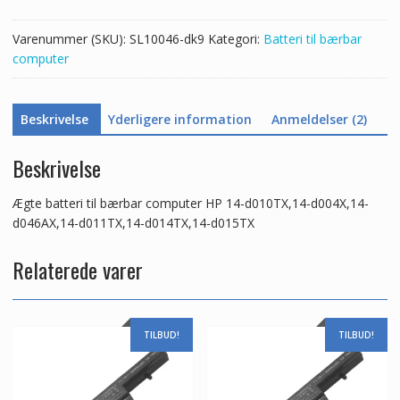
d010TX,14-
d004X,14-
Varenummer (SKU):
SL10046-dk9
Kategori:
Batteri til bærbar
d046AX,14-
computer
d011TX,14-
d014TX,14-
d015TX
Beskrivelse
Yderligere information
Anmeldelser (2)
antal
Beskrivelse
Ægte batteri til bærbar computer HP 14-d010TX,14-d004X,14-
d046AX,14-d011TX,14-d014TX,14-d015TX
Relaterede varer
TILBUD!
TILBUD!