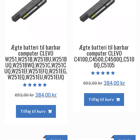
Ægte batteri til bærbar
Ægte batteri til bærbar
computer CLEVO
computer CLEVO
W251,W251B,W251BU,W251B
C4100,C4500,C4500Q,C510
UQ,W251BWQ,W251C,W251C
0Q,C5105
UQ,W251EF,W251EFQ,W251EG,
W251EQ,W251EU,W251EUQ
Vurderet
Den
Den
384,00
kr
653,00
kr
4.50
ud af 5
oprindelige
aktuel
Vurderet
Den
Den
384,00
kr
653,00
kr
5.00
pris
pris
ud af 5
Tilføj til kurv
oprindelige
aktuelle
var:
er:
pris
pris
653,00 kr.
384,00
Tilføj til kurv
var:
er:
653,00 kr.
384,00 kr.