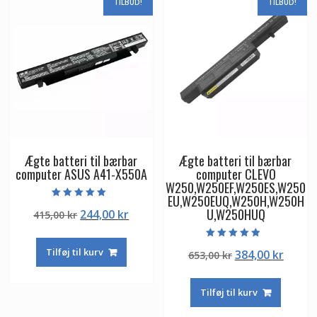
TILBUD!
TILBUD!
Ægte batteri til bærbar
Ægte batteri til bærbar
computer ASUS A41-X550A
computer CLEVO
W250,W250EF,W250ES,W250
EU,W250EUQ,W250H,W250H
Vurderet
U,W250HUQ
Den
Den
244,00
kr
415,00
kr
5.00
ud af 5
oprindelige
aktuelle
pris
pris
Vurderet
Tilføj til kurv
Den
Den
384,00
kr
653,00
kr
4.50
var:
er:
ud af 5
oprindelige
aktuel
415,00 kr.
244,00 kr.
pris
pris
Tilføj til kurv
var:
er:
653,00 kr.
384,00