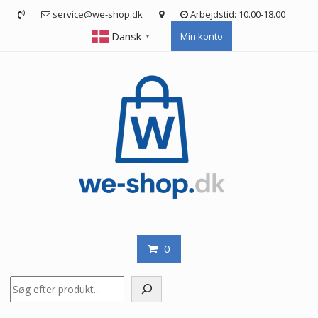
Skip
service@we-shop.dk
Arbejdstid: 10.00-18.00
to
Dansk
Min konto
content
▼
0
Søg