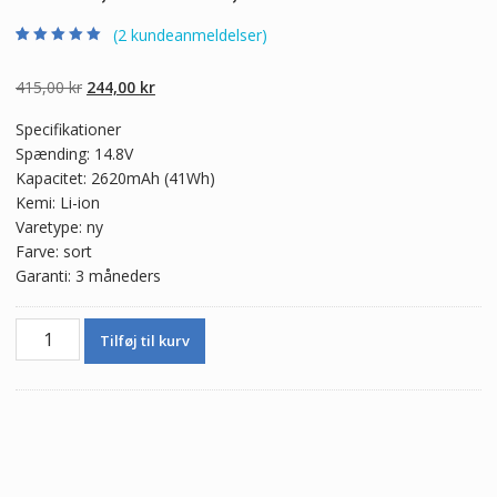
(
2
kundeanmeldelser)
Bedømt som
2
5.00
ud af 5
baseret på
Den
Den
415,00
kr
244,00
kr
kundebedømmel
ser
oprindelige
aktuelle
Specifikationer
pris
pris
Spænding: 14.8V
var:
er:
Kapacitet: 2620mAh (41Wh)
415,00 kr.
244,00 kr.
Kemi: Li-ion
Varetype: ny
Farve: sort
Garanti: 3 måneders
Ægte
Tilføj til kurv
batteri
til
bærbar
computer
HP
14-