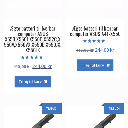
Ægte batteri til bærbar
Ægte batteri til bærbar
computer ASUS
computer ASUS A41-X550
X550,X550J,X550C,X552C,X
550V,X550VX,X550D,X550JX,
Vurderet
X550JK
Den
Den
244,00
kr
415,00
kr
5.00
ud af 5
oprindelige
aktuel
pris
pris
Vurderet
Tilføj til kurv
Den
Den
244,00
kr
415,00
kr
5.00
var:
er:
ud af 5
oprindelige
aktuelle
415,00 kr.
244,00
pris
pris
Tilføj til kurv
var:
er:
415,00 kr.
244,00 kr.
TILBUD!
TILBUD!