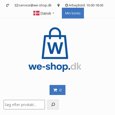
Skip
service@we-shop.dk
Arbejdstid: 10.00-18.00
to
Dansk
Min konto
content
▼
0
Søg