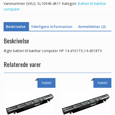
Varenummer (SKU):
SL10046-dk11
Kategori:
Batteri til bærbar
antal
computer
Beskrivelse
Yderligere information
Anmeldelser (2)
Beskrivelse
Ægte batteri til bærbar computer HP 14-d101TX,14-d018TX
Relaterede varer
TILBUD!
TILBUD!