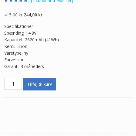
(
2
kundeanmeldelser)
Bedømt som
2
4.50
ud af 5
baseret på
Den
Den
415,00
kr
244,00
kr
kundebedømme
lser
oprindelige
aktuelle
Specifikationer
pris
pris
Spænding: 14.8V
var:
er:
Kapacitet: 2620mAh (41Wh)
415,00 kr.
244,00 kr.
Kemi: Li-ion
Varetype: ny
Farve: sort
Garanti: 3 måneders
Ægte
Tilføj til kurv
batteri
til
bærbar
computer
HP
14-
d101TX,14-
d018TX