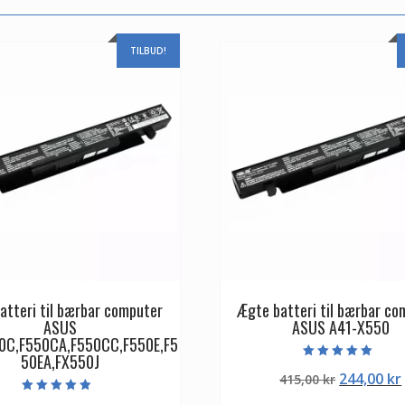
TILBUD!
atteri til bærbar computer
Ægte batteri til bærbar co
ASUS
ASUS A41-X550
0C,F550CA,F550CC,F550E,F5
50EA,FX550J
Vurderet
Den
244,00
kr
415,00
kr
5.00
ud af 5
oprindeli
Vurderet