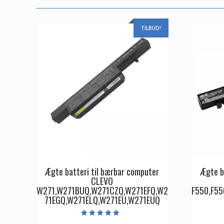
TILBUD!
Ægte batteri til bærbar computer
Ægte b
CLEVO
W271,W271BUQ,W271CZQ,W271EFQ,W2
F550,F55
71EGQ,W271ELQ,W271EU,W271EUQ
Vurderet