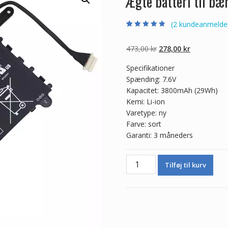
Ægte batteri til b
(
2
kundeanmeldel
Bedømt som
2
4.50
ud af 5
baseret på
Den
Den
473,00
kr
278,00
kr
kundebedømme
lser
oprindelige
aktuelle
Specifikationer
pris
pris
Spænding: 7.6V
var:
er:
Kapacitet: 3800mAh (29Wh)
473,00 kr.
278,00 kr.
Kemi: Li-ion
Varetype: ny
Farve: sort
Garanti: 3 måneders
Ægte
Tilføj til kurv
batteri
til
bærbar
computer
HP
751681-