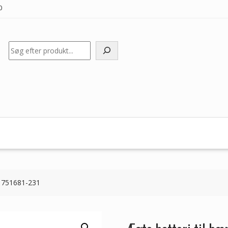
0
Søg
P 751681-231