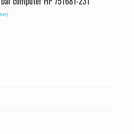
ærbar computer HP 751681-231
ser)