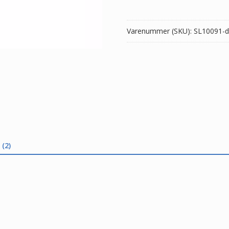
231
antal
Varenummer (SKU):
SL10091-d
(2)