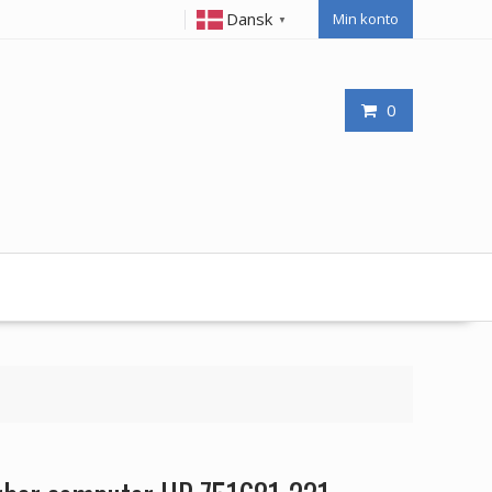
Dansk
Min konto
▼
0