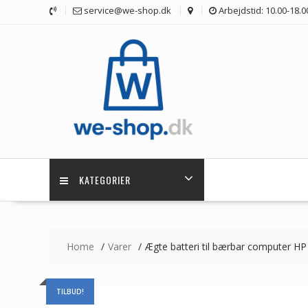
Skip
service@we-shop.dk
Arbejdstid: 10.00-18.0
to
content
KATEGORIER
Home
Varer
Ægte batteri til bærbar computer H
TILBUD!