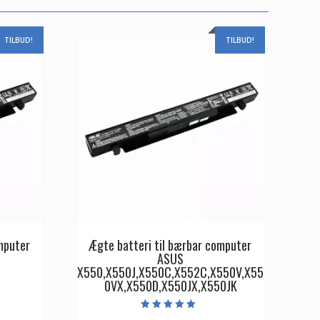
TILBUD!
TILBUD!
mputer
Ægte batteri til bærbar computer
ASUS
X550,X550J,X550C,X552C,X550V,X55
0VX,X550D,X550JX,X550JK
Den
ge
aktuelle
Vurderet