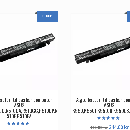
TILBUD!
atteri til bærbar computer
Ægte batteri til bærbar co
ASUS
ASUS
0C,R510CA,R510CC,R510DP,R
K550,K550J,K550JD,K550LB
510E,R510EA
Vurderet
Den
244,00
kr
415,00
kr
5.00
Vurderet