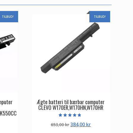
TILBUD!
TILBUD!
mputer
Ægte batteri til bærbar computer
CLEVO W170ER,W170HN,W170HR
,K550CC
Vurderet
Den
Den
384,00
kr
653,00
kr
4.50
ud af 5
Den
oprindelige
aktuelle