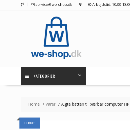
Skip
service@we-shop.dk
Arbejdstid: 10.00-18.0
to
content
KATEGORIER
Home
Varer
Ægte batteri til bærbar computer H
TILBUD!