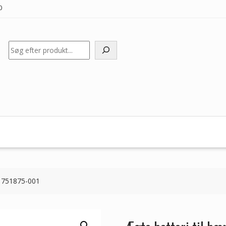
0
Søg
P 751875-001