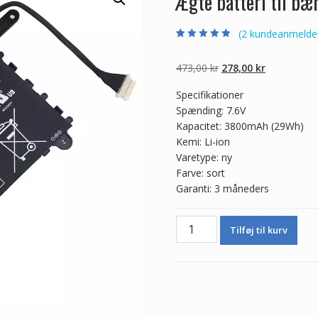
Ægte batteri til b
(
2
kundeanmeldel
Bedømt som
2
5.00
ud af 5
baseret på
Den
Den
473,00
kr
278,00
kr
kundebedømmel
ser
oprindelige
aktuelle
Specifikationer
pris
pris
Spænding: 7.6V
var:
er:
Kapacitet: 3800mAh (29Wh)
473,00 kr.
278,00 kr.
Kemi: Li-ion
Varetype: ny
Farve: sort
Garanti: 3 måneders
Ægte
Tilføj til kurv
batteri
til
bærbar
computer
HP
751875-