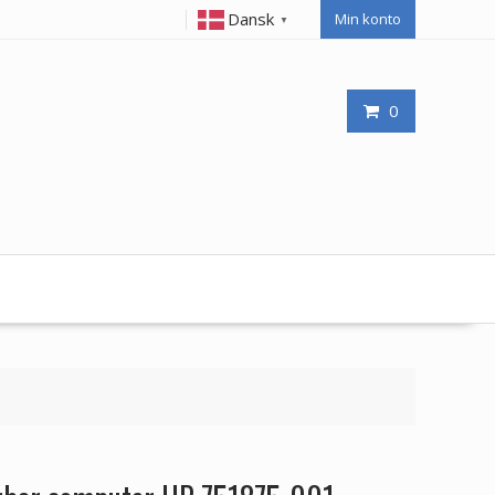
Dansk
Min konto
▼
0