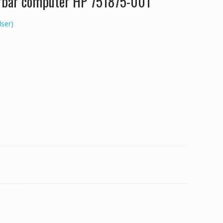
ærbar computer HP 751875-001
ser)