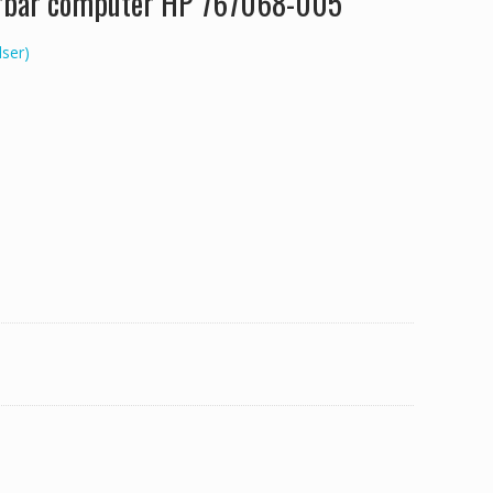
ærbar computer HP 767068-005
ser)