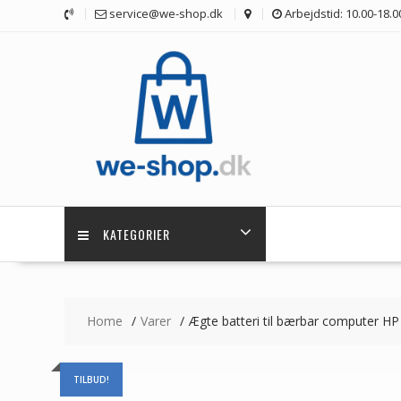
Skip
service@we-shop.dk
Arbejdstid: 10.00-18.0
to
content
KATEGORIER
Home
Varer
Ægte batteri til bærbar computer H
TILBUD!