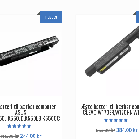
TILBUD!
atteri til bærbar computer
Ægte batteri til bærbar co
ASUS
CLEVO W170ER,W170HN,W
50J,K550JD,K550LB,K550CC
Vurderet
Den
384,00
kr
653,00
kr
4.50
Vurderet
ud af 5
Den
Den
244,00
kr
415,00
kr
oprindeli
5.00