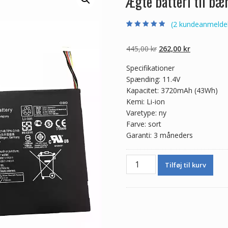
Ægte batteri til b
(
2
kundeanmeldel
Bedømt som
2
4.50
ud af 5
baseret på
Den
Den
445,00
kr
262,00
kr
kundebedømme
lser
oprindelige
aktuelle
Specifikationer
pris
pris
Spænding: 11.4V
var:
er:
Kapacitet: 3720mAh (43Wh)
445,00 kr.
262,00 kr.
Kemi: Li-ion
Varetype: ny
Farve: sort
Garanti: 3 måneders
Ægte
Tilføj til kurv
batteri
til
bærbar
computer
HP
767068-