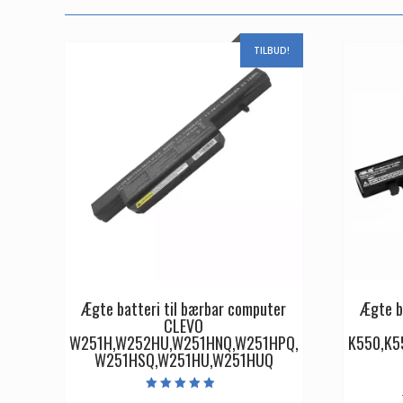
TILBUD!
Ægte batteri til bærbar computer
Ægte b
CLEVO
W251H,W252HU,W251HNQ,W251HPQ,
K550,K5
W251HSQ,W251HU,W251HUQ
Vurderet