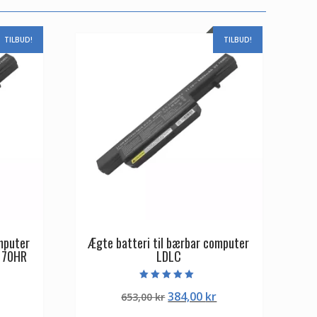
TILBUD!
TILBUD!
mputer
Ægte batteri til bærbar computer
170HR
LDLC
Vurderet
Den
Den
Den
384,00
kr
653,00
kr
5.00
ud af 5
ge
aktuelle
oprindelige
aktuelle