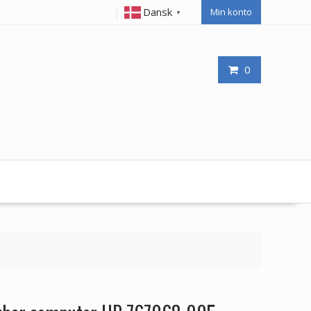
Dansk
Min konto
▼
0