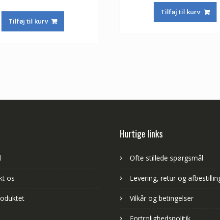
ud af 5
oprindelige
aktuelle
pris
Tilføj til kurv
pris
pris
var:
Tilføj til kurv
var:
er:
653,00 kr.
415,00 kr.
244,00 kr.
Hurtige links
d
Ofte stillede spørgsmål
kt os
Levering, retur og afbestillin
oduktet
Vilkår og betingelser
Fortrolighedspolitik