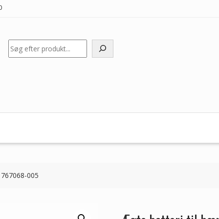
0
Søg
P 767068-005