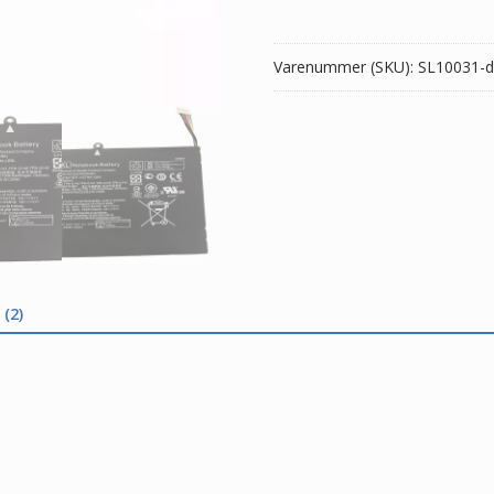
005
antal
Varenummer (SKU):
SL10031-d
(2)