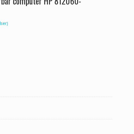
ærbar computer HP 812060-
ser)