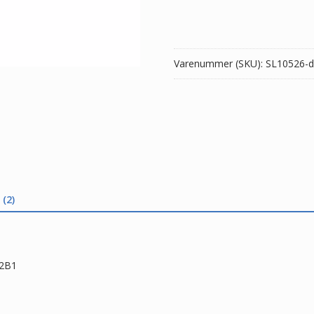
HP
812060-
2C1,812060-
2B1
Varenummer (SKU):
SL10526-d
antal
(2)
-2B1