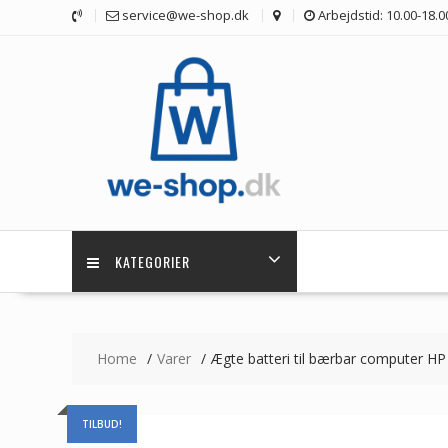
Skip
service@we-shop.dk
Arbejdstid: 10.00-18.0
to
content
KATEGORIER
Home
Varer
Ægte batteri til bærbar computer 
TILBUD!