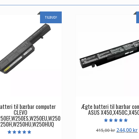
TILBUD!
atteri til bærbar computer
Ægte batteri til bærbar co
CLEVO
ASUS X450,X450C,X45
50EF,W250ES,W250EU,W250
W250H,W250HU,W250HUQ
Vurderet
Den
244,00
kr
415,00
kr
5.00
ud af 5
oprindeli
Vurderet