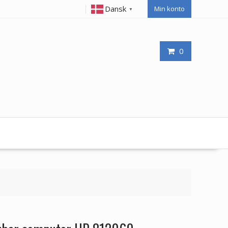
Dansk
Min konto
▼
0