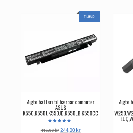
TILBUD!
Ægte batteri til bærbar computer
Ægte b
ASUS
K550,K550J,K550JD,K550LB,K550CC
W250,W2
EUQ,
Vurderet
Den
Den
244,00
kr
415,00
kr
5.00