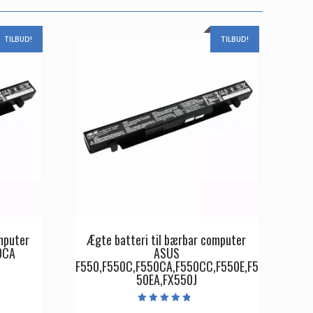
TILBUD!
TILBUD!
mputer
Ægte batteri til bærbar computer
0CA
ASUS
F550,F550C,F550CA,F550CC,F550E,F5
50EA,FX550J
Den
ge
aktuelle
Vurderet