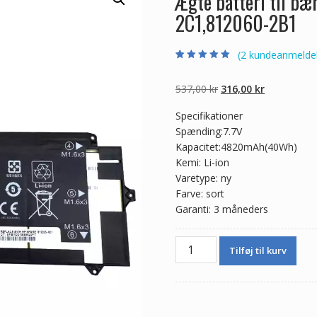
Ægte batteri til b
2C1,812060-2B1
(
2
kundeanmeldel
Bedømt som
2
5.00
ud af 5
baseret på
Den
Den
537,00
kr
316,00
kr
kundebedømmel
ser
oprindelige
aktuelle
Specifikationer
pris
pris
Spænding:7.7V
var:
er:
Kapacitet:4820mAh(40Wh)
537,00 kr.
316,00 kr.
Kemi: Li-ion
Varetype: ny
Farve: sort
Garanti: 3 måneders
Ægte
Tilføj til kurv
batteri
til
bærbar
computer