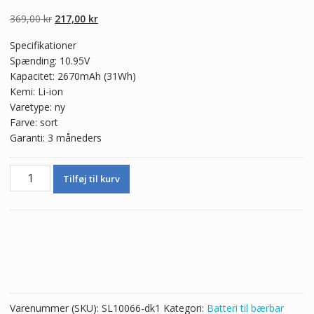
5.00
ud af 5
baseret på
Den
Den
369,00
kr
217,00
kr
kundebedømmel
ser
oprindelige
aktuelle
Specifikationer
pris
pris
Spænding: 10.95V
var:
er:
Kapacitet: 2670mAh (31Wh)
369,00 kr.
217,00 kr.
Kemi: Li-ion
Varetype: ny
Farve: sort
Garanti: 3 måneders
Ægte
Tilføj til kurv
batteri
til
bærbar
computer
HP
HS03
antal
Varenummer (SKU):
SL10066-dk1
Kategori:
Batteri til bærbar