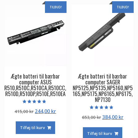
TILBUD!
TILBUD!
Ægte batteri til bærbar
Ægte batteri til bærbar
computer ASUS
computer SAGER
R510,R510C,R510CA,R510CC,
NP5125,NP5135,NP5160,NP5
R510D,R510DP,R510E,R510EA
165,NP5175,NP6165,NP6175,
NP7130
Vurderet
Den
Den
244,00
kr
415,00
kr
4.50
Vurderet
ud af 5
Den
Den
384,00
kr
oprindelige
aktuelle
653,00
kr
5.00
ud af 5
oprindelige
aktuel
pris
pris
Tilføj til kurv
pris
pris
var:
er:
Tilføj til kurv
var:
er:
415,00 kr.
244,00 kr.