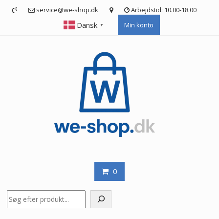
Skip
service@we-shop.dk
Arbejdstid: 10.00-18.00
to
Dansk
Min konto
content
▼
0
Søg