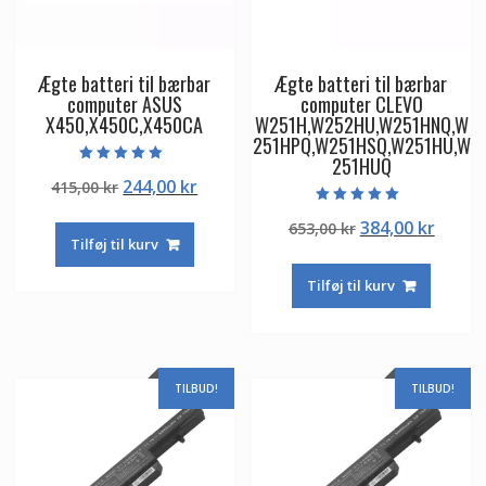
Ægte batteri til bærbar
Ægte batteri til bærbar
computer ASUS
computer CLEVO
X450,X450C,X450CA
W251H,W252HU,W251HNQ,W
251HPQ,W251HSQ,W251HU,W
251HUQ
Vurderet
Den
Den
244,00
kr
415,00
kr
5.00
ud af 5
oprindelige
aktuelle
Vurderet
Den
Den
384,00
kr
653,00
kr
5.00
pris
pris
ud af 5
Tilføj til kurv
oprindelige
aktuel
var:
er:
pris
pris
415,00 kr.
244,00 kr.
Tilføj til kurv
var:
er:
653,00 kr.
384,00
TILBUD!
TILBUD!