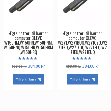
Ægte batteri til bærbar
Ægte batteri til bærbar
computer CLEVO
computer CLEVO
W150HM,W150HN,W150HNM,
W271,W271BUQ,W271CZQ,W2
W150HNQ,W150HR,W150HRM
71EFQ,W271EGQ,W271ELQ,W2
,W150HRQ
71EU,W271EUQ
Vurderet
Vurderet
Den
Den
Den
Den
384,00
kr
384,00
kr
653,00
kr
653,00
kr
5.00
5.00
ud af 5
ud af 5
oprindelige
aktuelle
oprindelige
aktuel
pris
pris
pris
pris
Tilføj til kurv
Tilføj til kurv
var:
er:
var:
er:
653,00 kr.
384,00 kr.
653,00 kr.
384,00