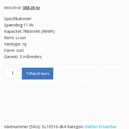
4.50
ud af 5
baseret på
Den
Den
660,00
kr
388,00
kr
kundebedømme
lser
oprindelige
aktuelle
Specifikationer
pris
pris
Spænding:11.4V
var:
er:
Kapacitet:7860mAh (96Wh)
660,00 kr.
388,00 kr.
Kemi: Li-ion
Varetype: ny
Farve: sort
Garanti: 3 måneders
Ægte
Tilføj til kurv
batteri
til
bærbar
computer
HP
HSTNN-
C86C
antal
Varenummer (SKU):
SL10510-dk4
Kategori:
Batteri til bærbar