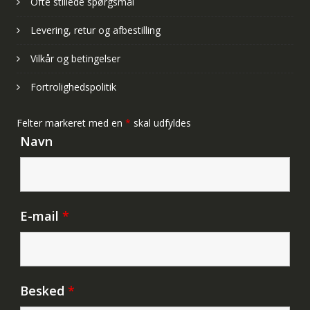
Ofte stillede spørgsmål
Levering, retur og afbestilling
Vilkår og betingelser
Fortrolighedspolitik
Felter markeret med en
*
skal udfyldes
Navn
E-mail
*
Besked
*