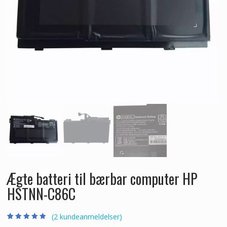
Ægte batteri til bærbar computer HP
HSTNN-C86C
(
2
kundeanmeldelser)
Bedømt som
2