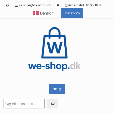
Skip
service@we-shop.dk
Arbejdstid: 10.00-18.00
to
Dansk
Min konto
content
▼
0
Søg