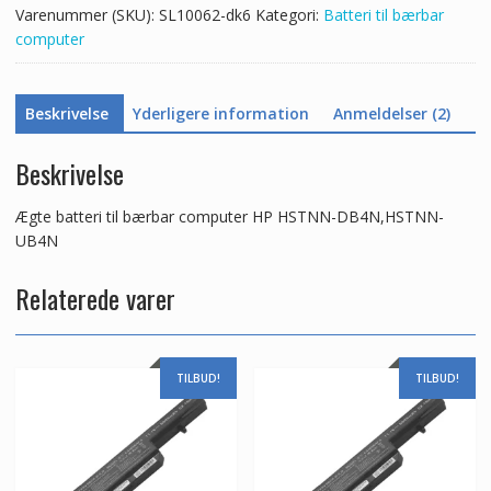
Varenummer (SKU):
SL10062-dk6
Kategori:
Batteri til bærbar
antal
computer
Beskrivelse
Yderligere information
Anmeldelser (2)
Beskrivelse
Ægte batteri til bærbar computer HP HSTNN-DB4N,HSTNN-
UB4N
Relaterede varer
TILBUD!
TILBUD!