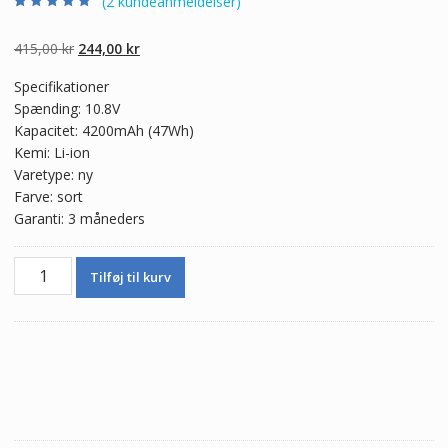
(
2
kundeanmeldelser)
Bedømt som
2
4.50
ud af 5
baseret på
Den
Den
415,00
kr
244,00
kr
kundebedømme
lser
oprindelige
aktuelle
Specifikationer
pris
pris
Spænding: 10.8V
var:
er:
Kapacitet: 4200mAh (47Wh)
415,00 kr.
244,00 kr.
Kemi: Li-ion
Varetype: ny
Farve: sort
Garanti: 3 måneders
Ægte
Tilføj til kurv
batteri
til
bærbar
computer
HP
HSTNN-
DB4N,HSTNN-
UB4N