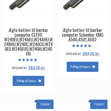
Ægte batteri til bærbar
Ægte batteri til bærbar
computer CLEVO
computer Schenker XMG
W240EU,W24AEU,W24AHU,W
A500,A501,A502
24BHU,W240C,W240CU,W24
0EU,W240EUQ,W240H,W240
Vurderet
HU
Den
Den
384,00
kr
653,00
kr
4.50
ud af 5
oprindelige
aktuel
pris
pris
Vurderet
Tilføj til kurv
Den
Den
384,00
kr
653,00
kr
5.00
var:
er:
ud af 5
oprindelige
aktuelle
653,00 kr.
384,00
pris
pris
Tilføj til kurv
var:
er:
653,00 kr.
384,00 kr.
TILBUD!
TILBUD!