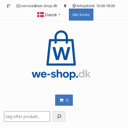
Skip
service@we-shop.dk
Arbejdstid: 10.00-18.00
to
Dansk
Min konto
content
▼
0
Søg