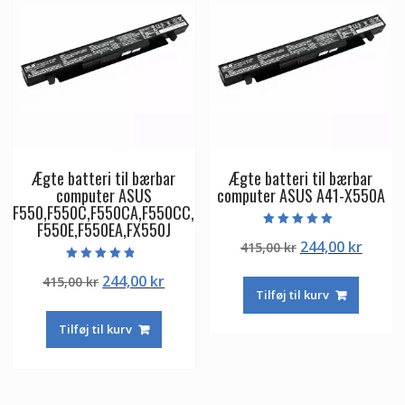
Ægte batteri til bærbar
Ægte batteri til bærbar
computer ASUS
computer ASUS A41-X550A
F550,F550C,F550CA,F550CC,
F550E,F550EA,FX550J
Vurderet
Den
Den
244,00
kr
415,00
kr
5.00
ud af 5
oprindelige
aktuel
Vurderet
Den
Den
244,00
kr
415,00
kr
4.50
pris
pris
ud af 5
Tilføj til kurv
oprindelige
aktuelle
var:
er:
pris
pris
415,00 kr.
244,00
Tilføj til kurv
var:
er:
415,00 kr.
244,00 kr.