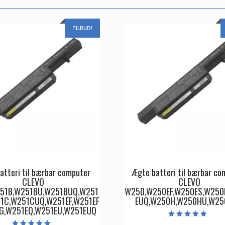
TILBUD!
atteri til bærbar computer
Ægte batteri til bærbar co
CLEVO
CLEVO
51B,W251BU,W251BUQ,W251
W250,W250EF,W250ES,W250
1C,W251CUQ,W251EF,W251EF
EUQ,W250H,W250HU,W2
G,W251EQ,W251EU,W251EUQ
Vurderet