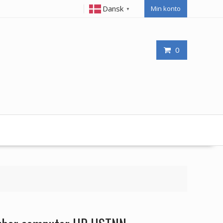
Dansk
Min konto
▼
0