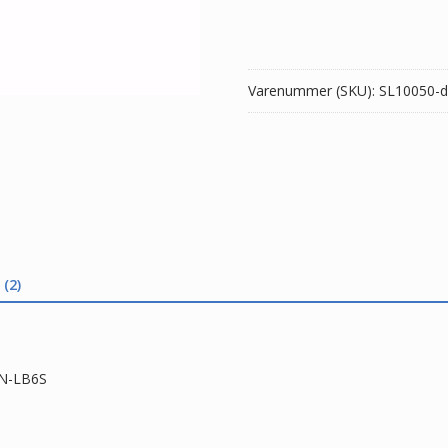
HP
HSTNN-
DB6T,HSTNN-
LB6S
Varenummer (SKU):
SL10050-d
antal
(2)
NN-LB6S