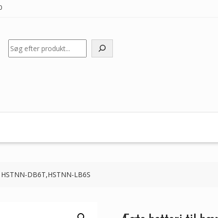
0
Søg
r HP HSTNN-DB6T,HSTNN-LB6S