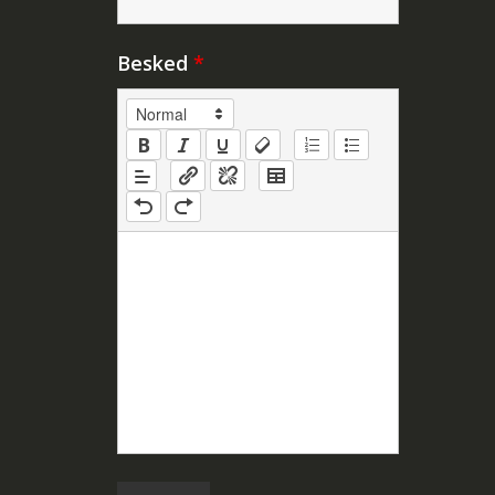
Besked
*