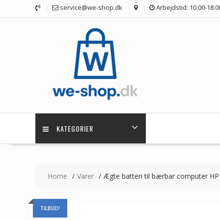
Skip
service@we-shop.dk
Arbejdstid: 10.00-18.0
to
content
KATEGORIER
Home
Varer
Ægte batteri til bærbar compute
TILBUD!