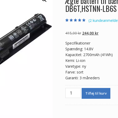
Ægte batteri til b
DB6T,HSTNN-LB6S
(
2
kundeanmeldel
Bedømt som
2
4.50
ud af 5
baseret på
Den
Den
415,00
kr
244,00
kr
kundebedømme
lser
oprindelige
aktuelle
Specifikationer
pris
pris
Spænding: 14.8V
var:
er:
Kapacitet: 2700mAh (41Wh)
415,00 kr.
244,00 kr.
Kemi: Li-ion
Varetype: ny
Farve: sort
Garanti: 3 måneders
Ægte
Tilføj til kurv
batteri
til
bærbar
computer