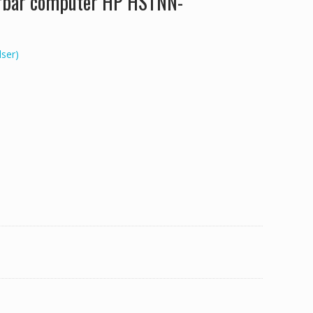
ærbar computer HP HSTNN-
ser)