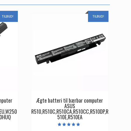
TILBUD!
TILBUD!
mputer
Ægte batteri til bærbar computer
ASUS
EU,W250
R510,R510C,R510CA,R510CC,R510DP,R
50HUQ
510E,R510EA
Vurderet