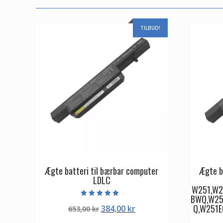
TILBUD!
Ægte batteri til bærbar computer
Ægte b
LDLC
W251,W2
BWQ,W25
Vurderet
Q,W251E
Den
Den
384,00
kr
653,00
kr
5.00
ud af 5
oprindelige
aktuelle