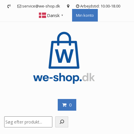
Skip
service@we-shop.dk
Arbejdstid: 10.00-18.00
to
Dansk
Min konto
content
▼
0
Søg