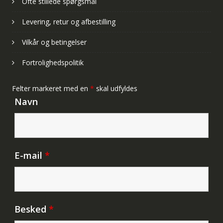
Ofte stillede spørgsmål
Levering, retur og afbestilling
Vilkår og betingelser
Fortrolighedspolitik
Felter markeret med en
*
skal udfyldes
Navn
E-mail
*
Besked
*