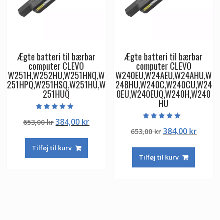
Ægte batteri til bærbar
Ægte batteri til bærbar
computer CLEVO
computer CLEVO
W251H,W252HU,W251HNQ,W
W240EU,W24AEU,W24AHU,W
251HPQ,W251HSQ,W251HU,W
24BHU,W240C,W240CU,W24
251HUQ
0EU,W240EUQ,W240H,W240
HU
Vurderet
Den
Den
384,00
kr
653,00
kr
5.00
Vurderet
ud af 5
Den
Den
384,00
kr
oprindelige
aktuelle
653,00
kr
5.00
ud af 5
oprindelige
aktuel
pris
pris
Tilføj til kurv
pris
pris
var:
er:
Tilføj til kurv
var:
er:
653,00 kr.
384,00 kr.
653,00 kr.
384,00