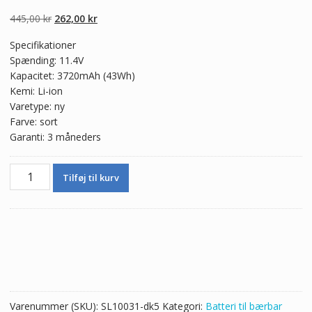
5.00
ud af 5
baseret på
Den
Den
445,00
kr
262,00
kr
kundebedømmel
ser
oprindelige
aktuelle
Specifikationer
pris
pris
Spænding: 11.4V
var:
er:
Kapacitet: 3720mAh (43Wh)
445,00 kr.
262,00 kr.
Kemi: Li-ion
Varetype: ny
Farve: sort
Garanti: 3 måneders
Ægte
Tilføj til kurv
batteri
til
bærbar
computer
HP
HSTNN-
LB6L
antal
Varenummer (SKU):
SL10031-dk5
Kategori:
Batteri til bærbar