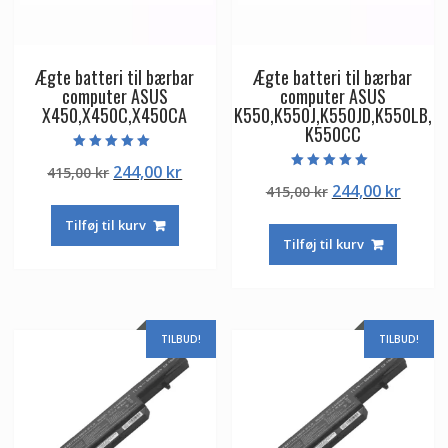
Ægte batteri til bærbar
Ægte batteri til bærbar
computer ASUS
computer ASUS
X450,X450C,X450CA
K550,K550J,K550JD,K550LB,
K550CC
Vurderet
Den
Den
244,00
kr
415,00
kr
5.00
Vurderet
ud af 5
Den
Den
244,00
kr
oprindelige
aktuelle
415,00
kr
5.00
ud af 5
oprindelige
aktuel
pris
pris
Tilføj til kurv
pris
pris
var:
er:
Tilføj til kurv
var:
er:
415,00 kr.
244,00 kr.
415,00 kr.
244,00
TILBUD!
TILBUD!