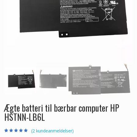
Ægte batteri til bærbar computer HP
HSTNN-LB6L
(
2
kundeanmeldelser)
Bedømt som
2