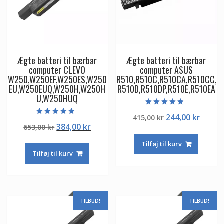
Ægte batteri til bærbar
Ægte batteri til bærbar
computer CLEVO
computer ASUS
W250,W250EF,W250ES,W250
R510,R510C,R510CA,R510CC,
EU,W250EUQ,W250H,W250H
R510D,R510DP,R510E,R510EA
U,W250HUQ
Vurderet
Den
Den
244,00
kr
415,00
kr
4.50
Vurderet
ud af 5
Den
Den
384,00
kr
653,00
kr
oprindelige
aktuel
4.50
ud af 5
oprindelige
aktuelle
pris
pris
Tilføj til kurv
pris
pris
var:
er:
Tilføj til kurv
var:
er:
415,00 kr.
244,00
653,00 kr.
384,00 kr.
TILBUD!
TILBUD!