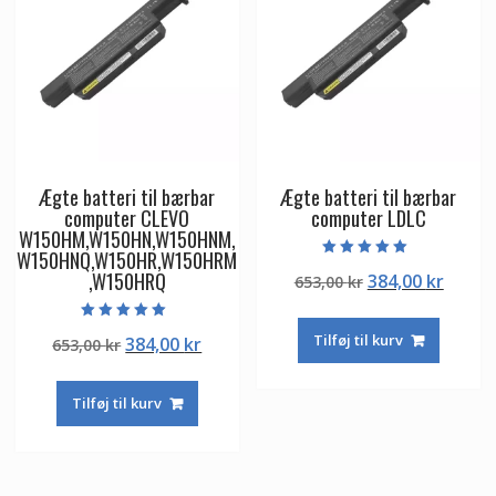
Ægte batteri til bærbar
Ægte batteri til bærbar
computer CLEVO
computer LDLC
W150HM,W150HN,W150HNM,
W150HNQ,W150HR,W150HRM
Vurderet
,W150HRQ
Den
Den
384,00
kr
653,00
kr
5.00
ud af 5
oprindelige
aktuel
pris
pris
Vurderet
Tilføj til kurv
Den
Den
384,00
kr
653,00
kr
5.00
var:
er:
ud af 5
oprindelige
aktuelle
653,00 kr.
384,00
pris
pris
Tilføj til kurv
var:
er:
653,00 kr.
384,00 kr.