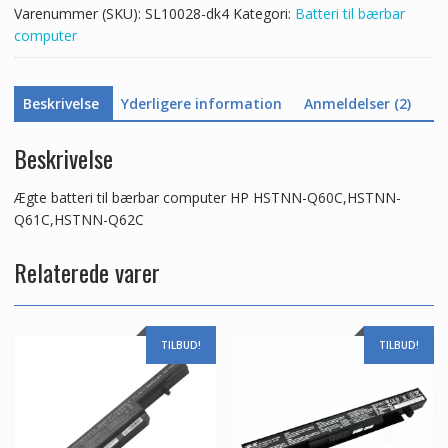
Varenummer (SKU):
SL10028-dk4
Kategori:
Batteri til bærbar
Q62C
computer
antal
Beskrivelse
Yderligere information
Anmeldelser (2)
Beskrivelse
Ægte batteri til bærbar computer HP HSTNN-Q60C,HSTNN-
Q61C,HSTNN-Q62C
Relaterede varer
TILBUD!
TILBUD!