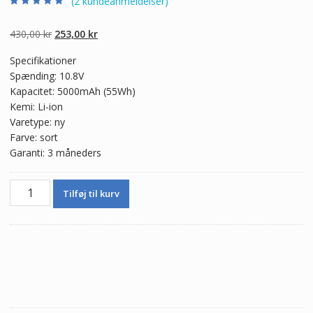
(
2
kundeanmeldelser)
Bedømt som
2
4.50
ud af 5
baseret på
Den
Den
430,00
kr
253,00
kr
kundebedømme
lser
oprindelige
aktuelle
Specifikationer
pris
pris
Spænding: 10.8V
var:
er:
Kapacitet: 5000mAh (55Wh)
430,00 kr.
253,00 kr.
Kemi: Li-ion
Varetype: ny
Farve: sort
Garanti: 3 måneders
Ægte
Tilføj til kurv
batteri
til
bærbar
computer
HP
HSTNN-
Q60C,HSTNN-
Q61C,HSTNN-