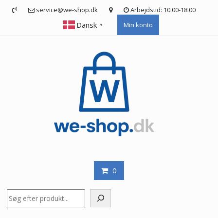
Skip
service@we-shop.dk
Arbejdstid: 10.00-18.00
to
Dansk
Min konto
content
▼
0
Søg